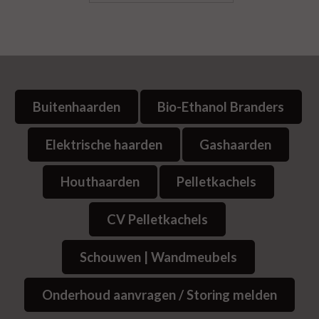
Buitenhaarden
Bio-Ethanol Branders
Elektrische haarden
Gashaarden
Houthaarden
Pelletkachels
CV Pelletkachels
Schouwen | Wandmeubels
Onderhoud aanvragen / Storing melden