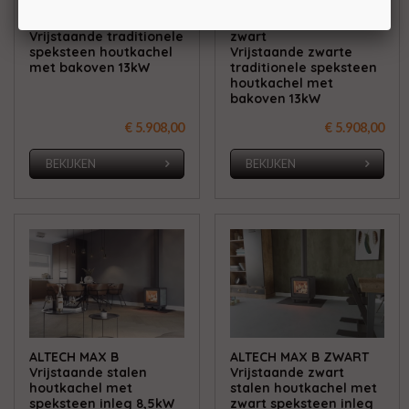
Altech Vision Cook
Altech Vision Cook
Vrijstaande traditionele
zwart
speksteen houtkachel
Vrijstaande zwarte
met bakoven 13kW
traditionele speksteen
houtkachel met
bakoven 13kW
€ 5.908,00
€ 5.908,00
BEKIJKEN
BEKIJKEN
ALTECH MAX B
ALTECH MAX B ZWART
Vrijstaande stalen
Vrijstaande zwart
houtkachel met
stalen houtkachel met
speksteen inleg 8,5kW
zwart speksteen inleg