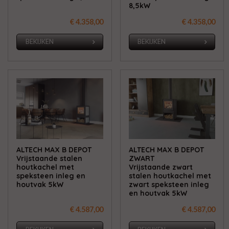
8,5kW
€ 4.358,00
€ 4.358,00
BEKIJKEN
BEKIJKEN
ALTECH MAX B DEPOT
ALTECH MAX B DEPOT
Vrijstaande stalen
ZWART
houtkachel met
Vrijstaande zwart
speksteen inleg en
stalen houtkachel met
houtvak 5kW
zwart speksteen inleg
en houtvak 5kW
€ 4.587,00
€ 4.587,00