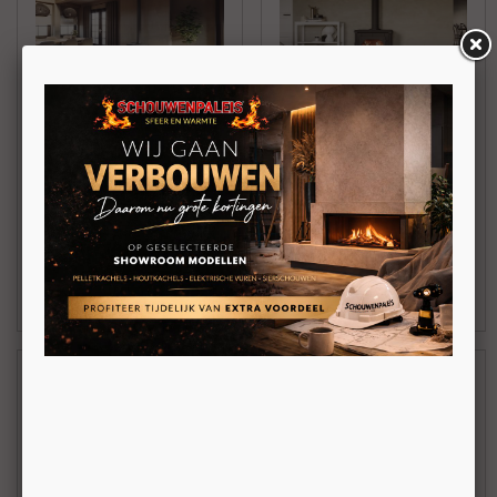
Altech Vision basis
Altech Vision basis
Vrijstaande traditionele
zwart
speksteen houtkachel
Vrijstaande traditionele
met zijdeur 13kW
zwarte speksteen
houtkachel met zijdeur
13kW
€ 4.198,00
€ 4.198,00
BEKIJKEN
BEKIJKEN