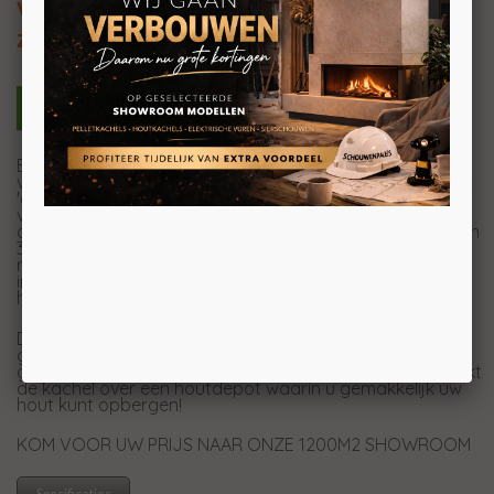
Vrijstaande zwart stalen houtkachel met
zwart speksteen inleg en houtvak 10kW
Een ongekend strak design in combinatie met de
vertrouwde speksteenwarmte, dat maakt de Altech
Max
'de' kachel van de toekomst. Door het stalen frame en
verdiepte speksteen heeft de Altech Max het strakste
design van alle speksteenkachels. Met een vermogen van
3 tot en met 10kW is de Max geschikt om zowel kleinere
ruimtes als grote ruimtes te voorzien van zijn heerlijke
infraroodwarmte. Door het brede raam van de MAX W
heeft u een prachtig zicht op het vlammenspel.
De houtkachel is eenvoudig te gebruiken, u kunt de
geïntegreerde deurgreep en luchthendel bedienen met
gebruik van de meegeleverde sleutel. Daarnaast beschikt
de kachel over een houtdepot waarin u gemakkelijk uw
hout kunt opbergen!
KOM VOOR UW PRIJS NAAR ONZE 1200M2 SHOWROOM