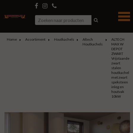
Home
Assortiment
Houtkachels
Altech
ALTECH
Houtkachels
MAX W
DEPOT
ZWART
Vrijstaande
zwart
stalen
houtkachel
met zwart
speksteen
inleg en
houtvak
10kW