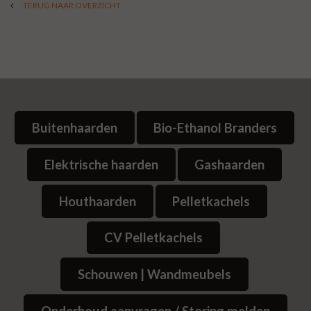
TERUG NAAR OVERZICHT
Buitenhaarden
Bio-Ethanol Branders
Elektrische haarden
Gashaarden
Houthaarden
Pelletkachels
CV Pelletkachels
Schouwen | Wandmeubels
Onderhoud aanvragen / Storing melden