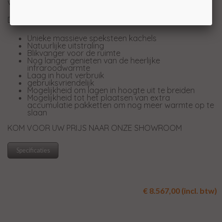
vastgehouden en verspreid.
De unieke eigenschappen op een rijtje:
Unieke massieve speksteen kachels
Natuurlijke uitstraling
Blikvanger voor de ruimte
Nog langer genieten van de heerlijke
infraroodwarmte
Laag in hout verbruik
gebruiksvriendelijk
Mogelijkheid om lagen in hoogte uit te breiden
Mogelijkheid tot het plaatsen van extra
accumulatie pakketten om nog meer warmte op te
slaan
KOM VOOR UW PRIJS NAAR ONZE SHOWROOM
Specificaties
€ 8.567,00 (incl. btw)