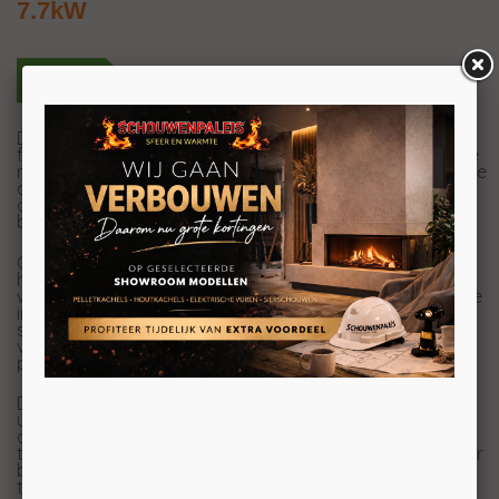
7.7kW
De Altech Max Massiv RB combineert luxe en
functionaliteit in een uniek ontwerp. Met vijf verschillende
modellen biedt deze serie voor elk interieur een passende
oplossing. De Max Massiv kachels onderscheiden zich
door hun robuuste, natuurlijke uitstraling en zijn ware
blikvangers in elke ruimte.
Gemaakt van massief speksteen, staan deze
houtkachels bekend om hun uitzonderlijke
warmtecapaciteit. Geniet nog langer van de aangename
infraroodwarmte, zelfs nadat het vuur gedoofd is. Het
speksteen slaat de warmte op en geeft deze geleidelijk
vrij, waardoor je met een laag houtverbruik maximaal
profiteert van een comfortabele temperatuur.
De Altech Max Massiv is niet alleen zuinig, maar ook
uiterst gebruiksvriendelijk. Je kunt de kachel naar wens
aanpassen, met de mogelijkheid om lagen in hoogte uit
te breiden. Voor wie nog meer warmteopslag wenst, is er
bovendien de optie om extra accumulatiepakketten toe
te voegen. Hierdoor wordt de warmte nog langer