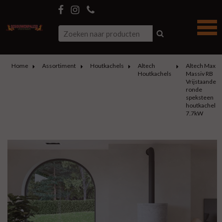
Home
Assortiment
Houtkachels
Altech
Altech Max
Houtkachels
Massiv RB
Vrijstaande
ronde
speksteen
houtkachel
7.7kW