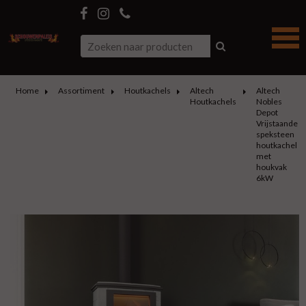
Home
Assortiment
Houtkachels
Altech
Altech
Houtkachels
Nobles
Depot
Vrijstaande
speksteen
houtkachel
met
houkvak
6kW