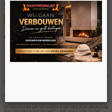
houkvak 6kW
De Nobles Depot
De Noblès is de kleinste telg uit de Altech familie. Deze
versie heeft een handig houtvak. Niet alleen handig voor
het plaatsen van je haardhout, maar het vuur komt ook
hoger en is daarom nog beter te zien. De kachel heeft
alle eigenschappen die u van een echte speksteenkachel
verwacht. Zelfs in dit kleine model houtkachel stookt u
toch 40 cm lange houtblokken in het 5,5 cm dikke
speksteen, zodat u tot wel 8 uur nadat het vuur gedoofd
is nog kunt genieten van de heerlijk zachte warmte. De
Noblès heeft een handige aslade.
Altechs alleskunner
Dit basismodel van de Noblès is een absolute alleskunner.
Voor een kleine kachel heeft u een goed zicht op het