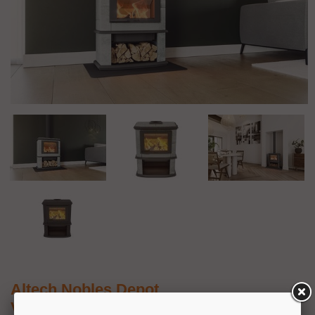
Altech Nobles Depot
Vrijstaande speksteen houtkachel met