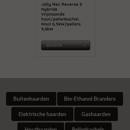
Jolly Mec Reverse S
Hybride
Vrijstaande
hout/pelletkachel.
Hout 6,5kW/pellets
9,6kW
BEKIJKEN
Buitenhaarden
Bio-Ethanol Branders
Elektrische haarden
Gashaarden
Houthaarden
Pelletkachels