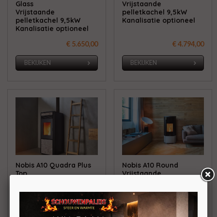
Glass
Vrijstaande
Vrijstaande
pelletkachel 9,5kW
pelletkachel 9,5kW
Kanalisatie optioneel
Kanalisatie optioneel
€ 5.650,00
€ 4.794,00
BEKIJKEN
BEKIJKEN
Nobis A10 Quadra Plus
Nobis A10 Round
Top
Vrijstaande
Vrijstaande
pelletkachel 9,5kW
pelletkachel 9,5kW
Kanalisatie optioneel
Kanalisatie optioneel
€ 5.194,00
€ 4.895,00