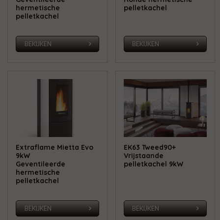
hermetische
pelletkachel
pelletkachel
BEKIJKEN
BEKIJKEN
Extraflame Mietta Evo
EK63 Tweed90+
9kW
Vrijstaande
Geventileerde
pelletkachel 9kW
hermetische
pelletkachel
BEKIJKEN
BEKIJKEN