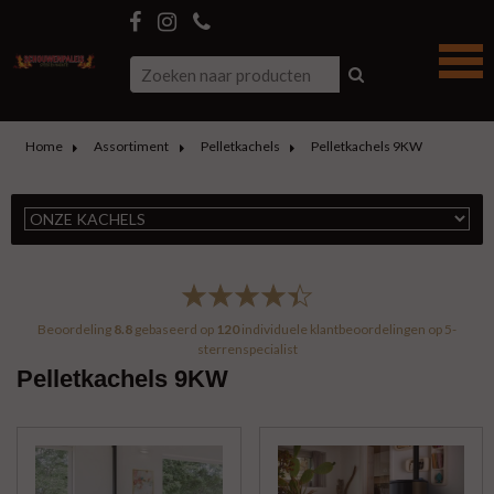
Home
Assortiment
Pelletkachels
Pelletkachels 9KW
Beoordeling
8.8
gebaseerd op
120
individuele klantbeoordelingen op
5-
sterrenspecialist
Pelletkachels 9KW