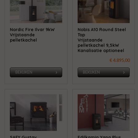
Nordic Fire Ilvar 9kW
Nobis A10 Round Steel
Vrijstaande
Top
pelletkachel
Vrijstaande
pelletkachel 9,5kW
Kanalisatie optioneel
€ 4.895,00
BEKIJKEN
BEKIJKEN
SAEY Gustav
Edilkamin Yana Plus