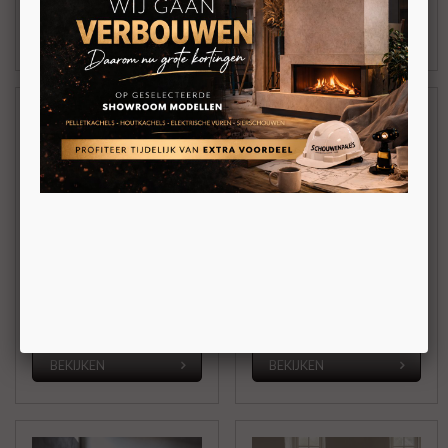
BEKIJKEN
BEKIJKEN
Nobis A10 Round Glass
Nobis A10 Round Top
Vrijstaande
Vrijstaande
pelletkachel 9,5kW
pelletkachel 9,5kW
Kanalisatie optioneel
Kanalisatie optioneel
€ 5.223,00
€ 5.399,00
BEKIJKEN
BEKIJKEN