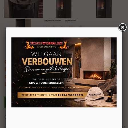
Cadel Spin Plus 9
Kanaliseerbare pelletkachel 8,5kW
Geïntegreerde concentrische
bovenaansluiting
Gekanaliseerd – Pellet Air Plus
De Spin Plus 9 pelletkachel, met een vermogen van 8,5 kW