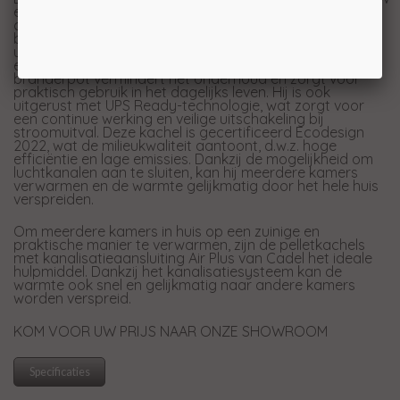
en geavanceerde functies, is een ideale keuze voor wie
comfort en efficiëntie zoekt. De gietijzeren
bekleding geeft hem robuustheid en een elegante
uitstraling, terwijl het brede zicht op de vlam een warme
en uitnodigende sfeer creëert. De zelfreinigende
branderpot vermindert het onderhoud en zorgt voor
praktisch gebruik in het dagelijks leven. Hij is ook
uitgerust met UPS Ready-technologie, wat zorgt voor
een continue werking en veilige uitschakeling bij
stroomuitval. Deze kachel is gecertificeerd Ecodesign
2022, wat de milieukwaliteit aantoont, d.w.z. hoge
efficiëntie en lage emissies. Dankzij de mogelijkheid om
luchtkanalen aan te sluiten, kan hij meerdere kamers
verwarmen en de warmte gelijkmatig door het hele huis
verspreiden.
Om meerdere kamers in huis op een zuinige en
praktische manier te verwarmen, zijn de pelletkachels
met kanalisatieaansluiting Air Plus van Cadel het ideale
hulpmiddel. Dankzij het kanalisatiesysteem kan de
warmte ook snel en gelijkmatig naar andere kamers
worden verspreid.
KOM VOOR UW PRIJS NAAR ONZE SHOWROOM
Specificaties