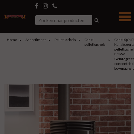
Home
Assortiment
Pelletkachels
Cadel
Cadel Spin P
pelletkachels
Kanaliseerb
pelletkachel
8,5kW
Geïntegree
concentrisc
bovenaanslu