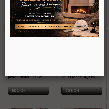
bovenaansluiting
BEKIJKEN
BEKIJKEN
Cadel Kobe 11
Cadel Fenice 11
Vrijstaande
Vrijstaande
pelletkachel 10,5kW
pelletkachel 10,5kW
BEKIJKEN
BEKIJKEN