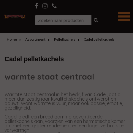
Home
Assortiment
Pelletkachels
Cadel pelletkachels
Cadel pelletkachels
warmte staat centraal
Warmte staat centraal in het bedrijf van Cadel, dat al
meer dan zestig jaar kwaliteitskachels ontwerpt en
bouwt. Want warmte is vuur, maar ook passie, emotie,
gezelligheid.
Cadel biedt een breed gamma geventileerde
pelletkachels aan, voorzien van een hermetische kamer
om met een groter rendement en een lager verbruik te
verwarmen.