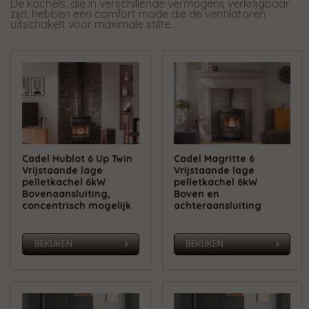
De kachels, die in verschillende vermogens verkrijgbaar
zijn, hebben een comfort mode die de ventilatoren
uitschakelt voor maximale stilte.
Cadel Hublot 6 Up Twin
Cadel Magritte 6
Vrijstaande lage
Vrijstaande lage
pelletkachel 6kW
pelletkachel 6kW
Bovenaansluiting,
Boven en
concentrisch mogelijk
achteraansluiting
BEKIJKEN
BEKIJKEN