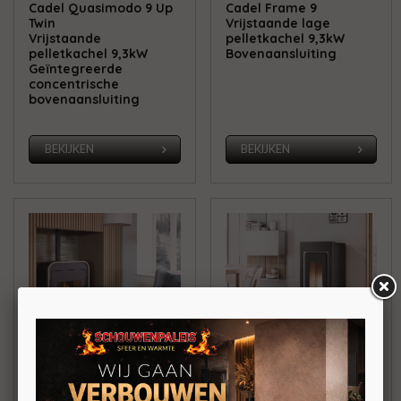
Cadel Quasimodo 9 Up
Cadel Frame 9
Twin
Vrijstaande lage
Vrijstaande
pelletkachel 9,3kW
pelletkachel 9,3kW
Bovenaansluiting
Geïntegreerde
concentrische
bovenaansluiting
BEKIJKEN
BEKIJKEN
Cadel Frame 9 Up
Cadel Prince 11
Vrijstaande lage
Vrijstaande
pelletkachel 9,3kW
pelletkachel 10,5kW
Geïntegreerde
concentrische