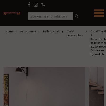
Home
Assortiment
Pelletkachels
Cadel
Cadel Tile P
pelletkachels
9
Kanaliseerb
pelletkachel
8,5kW Boven
Achter- en
zijaansluitin