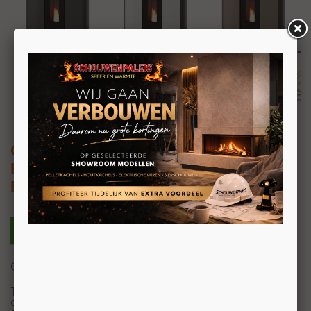
Cadel Tile Plus 9
Kanaliseerbare pelletkachel 8,5kW
Boven-, Achter- en zijaansluiting
Gekanaliseerd – Pellet Air Plus
Tile Plus is dankzij zijn diepte van 27 centimeter het
antwoord voor wie op zoek is naar een krachtige en