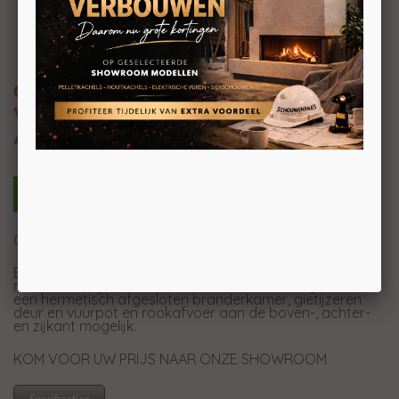
Cadel Spirit 5
Vrijstaande ondiepe pelletkachel 5,2kW
Achteraansluiting
Geventileerd – Pellet Air
Een kachel met slanke en compacte vormen en een
modern design, ideaal voor kleine ruimtes. Uitgerust met
een hermetisch afgesloten branderkamer, gietijzeren
deur en vuurpot en rookafvoer aan de boven-, achter-
en zijkant mogelijk.
KOM VOOR UW PRIJS NAAR ONZE SHOWROOM