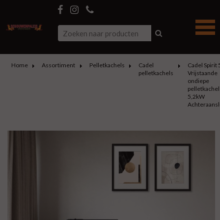
Home
Assortiment
Pelletkachels
Cadel
Cadel Spirit 
pelletkachels
Vrijstaande
ondiepe
pelletkachel
5,2kW
Achteraansl