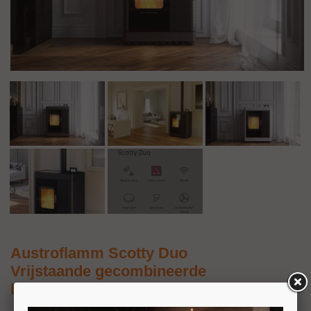
Austroflamm Scotty Duo
Vrijstaande gecombineerde
hout-/pelletkachel 9,4kW