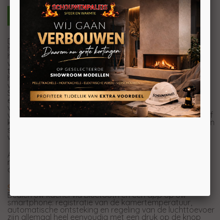
De Austroflamm Scotty Duo stookt met brandhout of
houtpellets, het is geheel aan jou. De Scotty Duo zorgt
hoe dan ook voor behaaglijke warmte en effectieve
warmteafgifte. Uitgerust met de nieuwste Austroflamm-
technologie wordt verwarmen kinderspel. Of het nu
handmatig of eenvoudig via de optionele WLAN-module
wordt bediend, de efficiëntie en veelzijdigheid van de
Scotty Duo is indrukwekkend. Technologische innovatie
en de natuurlijkheid van de vlam worden met elkaar
verbonden door eenvoudige elegantie en mooi
vormgegeven details. Of het nu in een ijzergrijze staal- of
keramische behuizing in krachtig donker antraciet is, of in
stralend helder wit is bekleed, de alleskunner Scotty Duo
wordt gegarandeerd een blikvanger in uw huis.
Aangrenzende ruimtes kunnen ook worden verwarmd
met de optionele luchtverdeelmodule. Lees
hier
meer
over.
Smart Home-bediening
:
Bedien uw kachel via Bluetooth en een app op uw
smartphone: registratie van de kamertemperatuur,
automatische ontsteking en regeling van de luchttoevoer
zijn allemaal heel eenvoudig met een druk op de knop