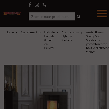
Home
Assortiment
Hybride
Austroflamm
Austroflamm
kachels
Hybride
Scotty Duo
(Hout
Kachels
Vrijstaande
en
gecombineerde
Pellets)
hout-/pelletkache
9,4kW