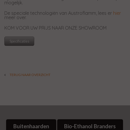
mogelijk.
De speciale technologiën van Austroflamm, lees er
hier
meer over.
KOM VOOR UW PRIJS NAAR ONZE SHOWROOM
Specificaties
TERUG NAAR OVERZICHT
Buitenhaarden
Bio-Ethanol Branders