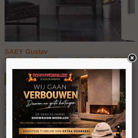
SAEY Gustav
Vrijstaande gietijzeren houtkachel 9kW
Met zijn typisch strakke lijn geeft de Saey Gustav een
unieke twist aan de traditionele look. Toch bevat deze
kachel de gekende Saey-innovaties, SNORKEL-
technologie, airwash en de praktische aslade, die zijn
prestaties zo de hoogte injagen. Met de Saey Gustav
haal je ongetwijfeld de meest verrassende en tegelijk
meest complete klassieker in huis.