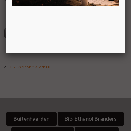
KOM VOOR UW PRIJS NAAR ONZE SHOWROOM
Deze haard staat opgesteld in onze showroom
Specificaties
TERUG NAAR OVERZICHT
Buitenhaarden
Bio-Ethanol Branders