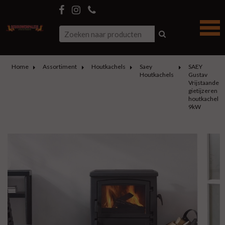
Home
Assortiment
Houtkachels
Saey
SAEY
Houtkachels
Gustav
Vrijstaande
gietijzeren
houtkachel
9kW