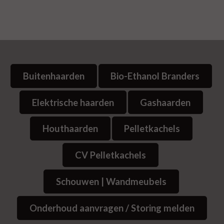
Buitenhaarden
Bio-Ethanol Branders
Elektrische haarden
Gashaarden
Houthaarden
Pelletkachels
CV Pelletkachels
Schouwen | Wandmeubels
Onderhoud aanvragen / Storing melden