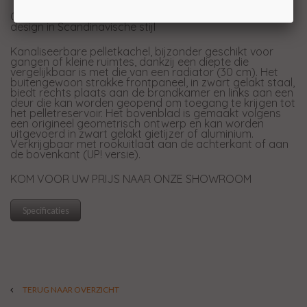
Ondiepe kanaliseerbare pelletkachel, minimalistisch
design in Scandinavische stijl
Kanaliseerbare pelletkachel, bijzonder geschikt voor
gangen of kleine ruimtes, dankzij een diepte die
vergelijkbaar is met die van een radiator (30 cm). Het
buitengewoon strakke frontpaneel, in zwart gelakt staal,
biedt rechts plaats aan de brandkamer en links aan een
deur die kan worden geopend om toegang te krijgen tot
het pelletreservoir. Het bovenblad is gemaakt volgens
een origineel geometrisch ontwerp en kan worden
uitgevoerd in zwart gelakt gietijzer of aluminium.
Verkrijgbaar met rookuitlaat aan de achterkant of aan
de bovenkant (UP! versie).
KOM VOOR UW PRIJS NAAR ONZE SHOWROOM
Specificaties
TERUG NAAR OVERZICHT