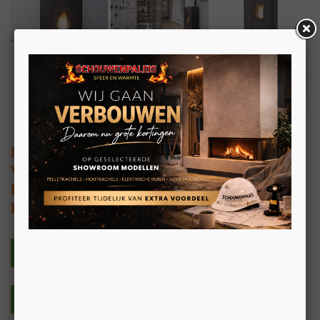
MCZ Doc
Vrijstaande kleine pelletkachel 9kW
Kanaliseerbaar
Boven en Achteraansluiting
DOC COMFORT AIR 9 M2
DOC COMFORT AIR 9 UP! M2