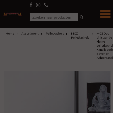
Home
Assortiment
Pelletkachels
MCZ
MCZ Doc
Pelletkachels
Vrijstaande
kleine
pelletkache
Kanaliseerb
Boven en
Achteraansl