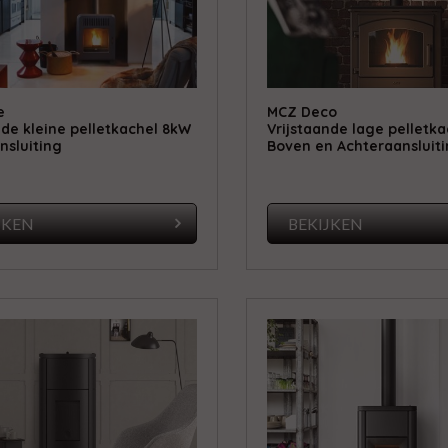
e
MCZ Deco
nde kleine pelletkachel 8kW
Vrijstaande lage pelletk
sluiting
Boven en Achteraansluit
JKEN
BEKIJKEN