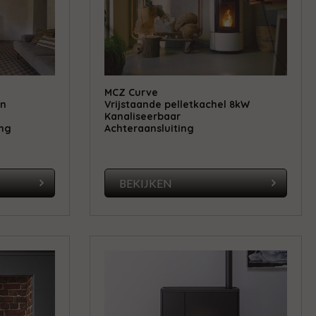
MCZ Curve
in
Vrijstaande pelletkachel 8kW
Kanaliseerbaar
ing
Achteraansluiting
BEKIJKEN