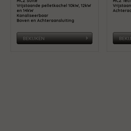
MCZ Suite
MCZ Tecl
Vrijstaande pelletkachel 10kW, 12kW
Vrijstaa
en 14kW
Achteraa
Kanaliseerbaar
Boven en Achteraansluiting
BEKIJKEN
BEKI