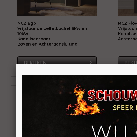
MCZ Ego
MCZ Flo
Vrijstaande pelletkachel 8kW en
Vrijstaa
10kW
Kanalise
Kanaliseerbaar
Achteraa
Boven en Achteraansluiting
BEKIJKEN
BEKI