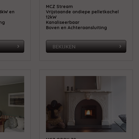
MCZ Stream
 8kW en
Vrijstaande ondiepe pelletkachel
12kW
ing
Kanaliseerbaar
Boven en Achteraansluiting
BEKIJKEN