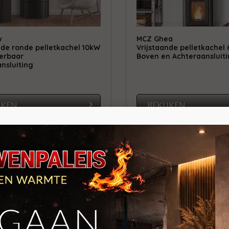
w
MCZ Ghea
nde ronde pelletkachel 10kW
Vrijstaande pelletkachel
erbaar
Boven en Achteraansluit
nsluiting
JKEN
BEKIJKEN