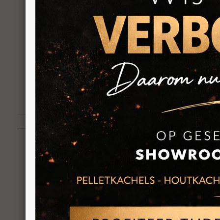
MCZ Hera
MCZ Loo
Vrijstaande ronde pelletkachel 7kW
Vrijstaa
Boven en Achteraansluiting
Achteraa
BEKIJKEN
BEKI