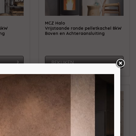
MCZ Halo
 6kW
Vrijstaande ronde pelletkachel 8kW
ing
Boven en Achteraansluiting
BEKIJKEN