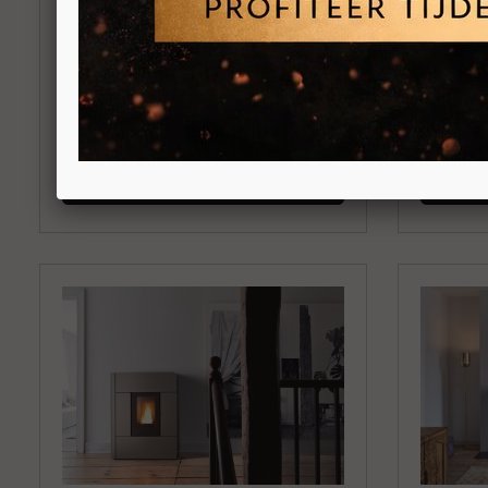
MCZ Mida
MCZ Mo
Vrijstaande pelletkachel 8kW
Vrijstaa
Boven en Achteraansluiting
Kanalise
Achteraa
BEKIJKEN
BEKI