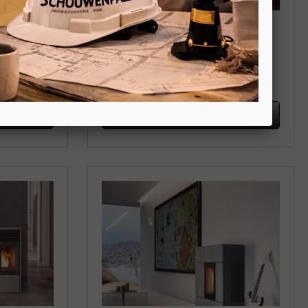
MCZ Philo
 10kW, 12kW
Vrijstaande ondiepe pelletkachel
14kW
Kanaliseerbaar
ing
Boven en Achteraansluiting
BEKIJKEN