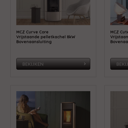
MCZ Curve Core
MCZ Cut
Vrijstaande pelletkachel 8kW
Vrijstaa
Bovenaansluiting
Bovenaan
BEKIJKEN
BEKI