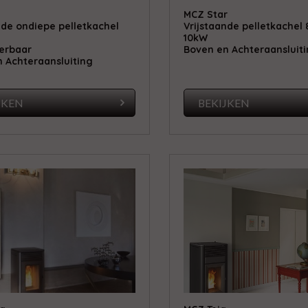
MCZ Star
nde ondiepe pelletkachel
Vrijstaande pelletkachel
10kW
erbaar
Boven en Achteraansluit
 Achteraansluiting
JKEN
BEKIJKEN