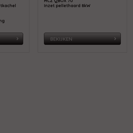
MCZ QBOX 70
etkachel
Inzet pellethaard 8kW
ing
BEKIJKEN