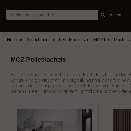
zoeken
Home
Assortiment
Pelletkachels
MCZ Pelletkachels
MCZ Pelletkachels
Het rendement van de MCZ-pelletkachels is hoger dan 9
verbruik te garanderen. In vergelijking met dezelfde ho
kachels de strengste kwaliteitscertificaten van Europa.
kiezen uit een ruim assortiment luchtdichte kachels d