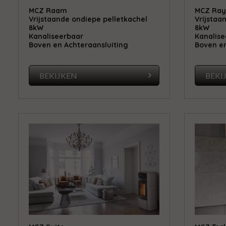
MCZ Raam
MCZ Ray
Vrijstaande ondiepe pelletkachel
Vrijstaa
8kW
8kW
Kanaliseerbaar
Kanalise
Boven en Achteraansluiting
Boven en
BEKIJKEN
BEKI