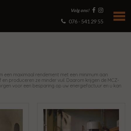
Volg ons!
076 - 541 29 55
ld om een maximaal rendement met een minimum aan
af en produceren ze minder vuil. Daarom krijgen de MCZ-
 zorgen voor een besparing op uw energiefactuur en u kan