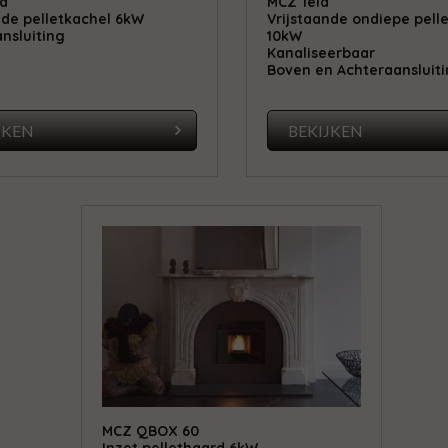
a
MCZ Teia
nde pelletkachel 6kW
Vrijstaande ondiepe pell
nsluiting
10kW
Kanaliseerbaar
Boven en Achteraansluit
JKEN
BEKIJKEN
MCZ QBOX 60