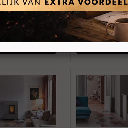
od
MCZ Musa
nde ronde pelletkachel 8kW
Vrijstaande pelletkachel
erbaar
en 14kW
nsluiting
Kanaliseerbaar
Boven en Achteraansluit
JKEN
BEKIJKEN