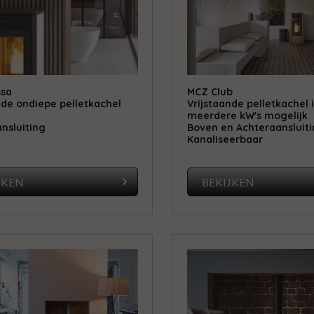
ssa
MCZ Club
nde ondiepe pelletkachel
Vrijstaande pelletkachel 
meerdere kW's mogelijk
nsluiting
Boven en Achteraansluit
Kanaliseerbaar
JKEN
BEKIJKEN