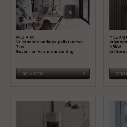
MCZ Alea
MCZ Aly
Vrijstaande ondiepe pelletkachel
Vrijstaa
7kW
6,3kW
Boven- en Achteraansluiting
Achteraa
BEKIJKEN
BEKI