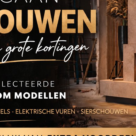
p
MCZ Mako Comfort Airmat
nde ronde pelletkachel 8kW
CORE
nsluiting
Vrijstaande pelletkachel
Kanaliseerbaar
Achteraansluiting
JKEN
BEKIJKEN