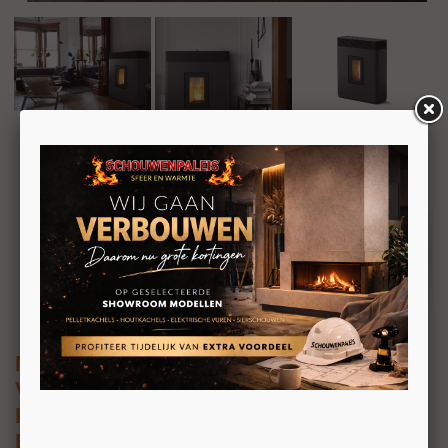
MCZ Philo
Vrijstaande ondiepe pelletkachel 14kW
Kanaliseerbaar
Boven en Achteraansluiting