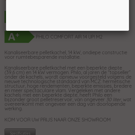
PHILO COMFORT AIR 14 M2
PHILO COMFORT AIR 14 UP! M2
Kanaliseerbare pelletkachel, 14 kW, ondiepe constructie
voor ruimtebesparende installatie.
Kanaliseerbare pelletkachel met een beperkte diepte
(39,6 cm) en 14 kW vermogen. Philo, al jaren de “topseller”
onder de kachels, wordt opnieuw voorgesteld volgens de
nieuwe technologische standaard van MCZ: hermetische
structuur, hoge rendementen, beperkte emissies, bredere
en meer spectaculaire vlam. Vergeleken met andere
kachels met een beperkte diepte, heeft Philo een
bijzonder groot pelletreservoir, van ongeveer
30 liter
, wat
overeenkomt met ongeveer een dag van doorlopende
werking.
KOM VOOR UW PRIJS NAAR ONZE SHOWROOM
Specificaties