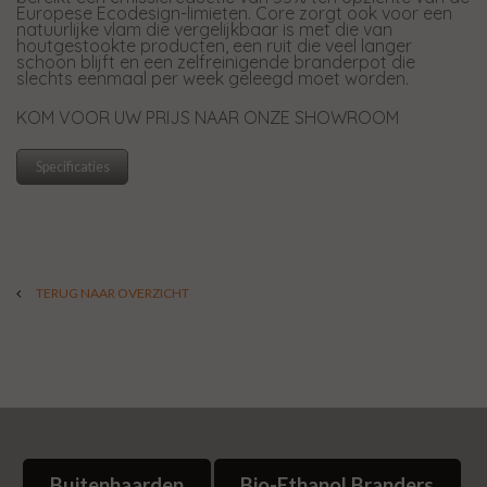
Europese Ecodesign-limieten. Core zorgt ook voor een
natuurlijke vlam die vergelijkbaar is met die van
houtgestookte producten, een ruit die veel langer
schoon blijft en een zelfreinigende branderpot die
slechts eenmaal per week geleegd moet worden.
KOM VOOR UW PRIJS NAAR ONZE SHOWROOM
Specificaties
TERUG NAAR OVERZICHT
Buitenhaarden
Bio-Ethanol Branders