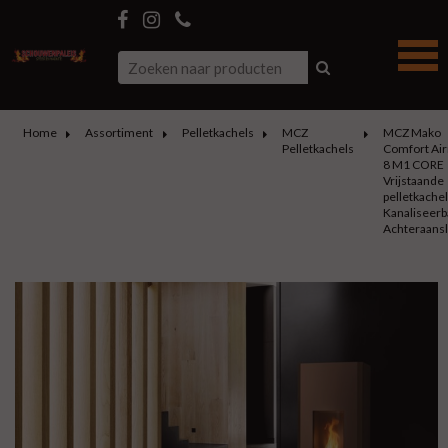
Home
Assortiment
Pelletkachels
MCZ
MCZ Mako
Pelletkachels
Comfort Air
8 M1 CORE
Vrijstaande
pelletkache
Kanaliseerb
Achteraansl