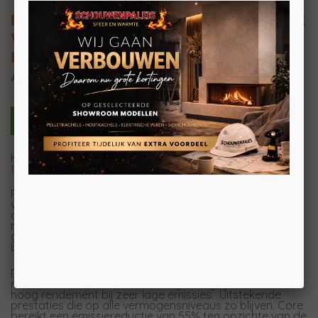
MCZ Mako Comfort Airmatic 8 M1 CORE
Vrijstaande pelletkachel 8kW
Kanaliseerbaar
Achteraansluiting
Kanaliseerbare pelletkachel met nieuwe
Core-
technologie
Pelletkachel die de innovatieve Core-
verbrandingstechnologie combineert met een
aantrekkelijk design geïnspireerd op de Scandinavische
minimalistische smaak. De bekleding bestaat volledig uit
gelakt staal (Black en Bronze). Intelligent beheer van de
brandstof met de
Maestro+-technologie
.
De nieuwe Core-verbrandingstechnologie, die gebruik
maakt van de principes van vergassing, garandeert een
hoog rendement bij zeer lage emissies. Uitstekende
prestaties die op alle vermogensniveaus zo blijven. Core
bereikt een emissiereductie van 55% ten opzichte van de