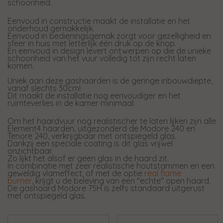
schoonheid.
Eenvoud in constructie maakt de installatie en het
onderhoud gemakkelijk.
Eenvoud in bedieningsgemak zorgt voor gezelligheid en
sfeer in huis met letterlijk één druk op de knop.
En eenvoud in design levert ontwerpen op die de unieke
schoonheid van het vuur volledig tot zijn recht laten
komen.
Uniek aan deze gashaarden is de geringe inbouwdiepte,
vanaf slechts 30cm!
Dit maakt de installatie nog eenvoudiger en het
ruimteverlies in de kamer minimaal.
Om het haardvuur nog realistischer te laten lijken zijn alle
Element4 haarden, uitgezonderd de Modore 240 en
Tenore 240, verkrijgbaar met ontspiegeld glas.
Dankzij een speciale coating is dit glas vrijwel
onzichtbaar.
Zo lijkt het alsof er geen glas in de haard zit.
In combinatie met zeer realistische houtstammen en een
geweldig vlameffect, of met de optie
real flame
burner
, krijgt u de beleving van een "echte" open haard.
De gashaard Modore 75H is zelfs standaard uitgerust
met ontspiegeld glas.