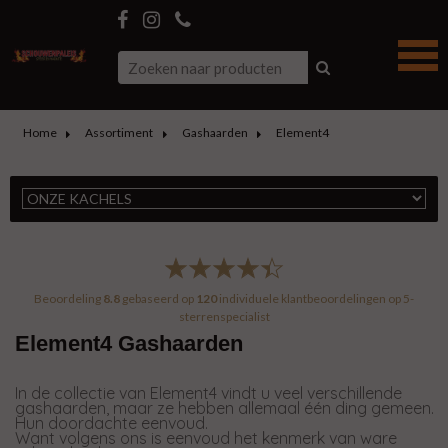
Home
Assortiment
Gashaarden
Element4
Beoordeling
8.8
gebaseerd op
120
individuele klantbeoordelingen op
5-
sterrenspecialist
Element4 Gashaarden
In de collectie van Element4 vindt u veel verschillende
gashaarden, maar ze hebben allemaal één ding gemeen.
Hun doordachte eenvoud.
Want volgens ons is eenvoud het kenmerk van ware