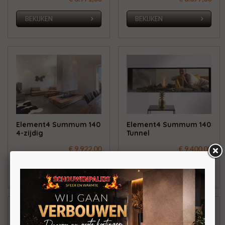
BEKIJKEN
BEKIJKEN
Element4 Summum 140
Element4 Summum 140
4-zijdig
Tunnel
€ 9.922,00
€ 9.400,00
BEKIJKEN
BEKIJKEN