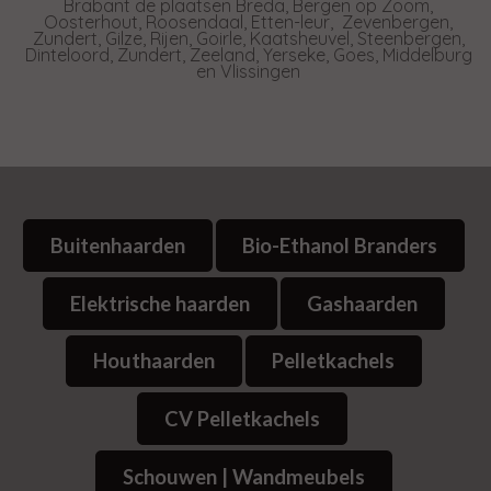
Brabant de plaatsen Breda, Bergen op Zoom,
Oosterhout, Roosendaal, Etten-leur, Zevenbergen,
Zundert, Gilze, Rijen, Goirle, Kaatsheuvel, Steenbergen,
Dinteloord, Zundert, Zeeland, Yerseke, Goes, Middelburg
en Vlissingen
Buitenhaarden
Bio-Ethanol Branders
Elektrische haarden
Gashaarden
Houthaarden
Pelletkachels
CV Pelletkachels
Schouwen | Wandmeubels