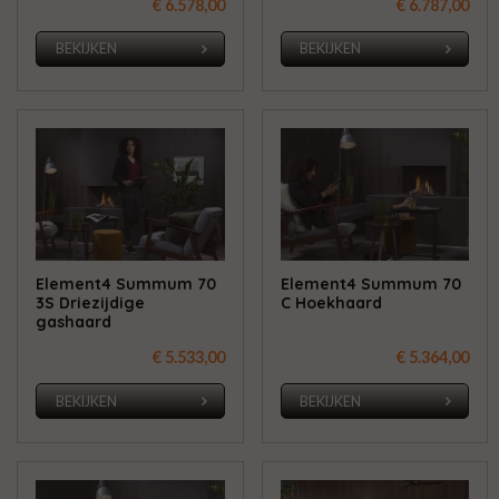
€ 6.578,00
€ 6.787,00
BEKIJKEN
BEKIJKEN
Element4 Summum 70
Element4 Summum 70
3S Driezijdige
C Hoekhaard
gashaard
€ 5.533,00
€ 5.364,00
BEKIJKEN
BEKIJKEN