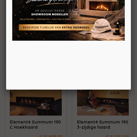
Element4 Summum 140
Element4 Summum 190
Roomdivider
Fronthaard
€ 9.400,00
€ 11.803,00
BEKIJKEN
BEKIJKEN
Element4 Summum 190
Element4 Summum 190
C Hoekhaard
3-zijdige haard
€ 11.908,00
€ 12.012,00