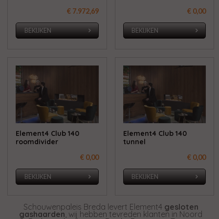
€ 7.972,69
€ 0,00
BEKIJKEN
BEKIJKEN
Element4 Club 140
Element4 Club 140
roomdivider
tunnel
€ 0,00
€ 0,00
BEKIJKEN
BEKIJKEN
Schouwenpaleis Breda levert Element4
gesloten
gashaarden
, wij hebben tevreden klanten in Noord