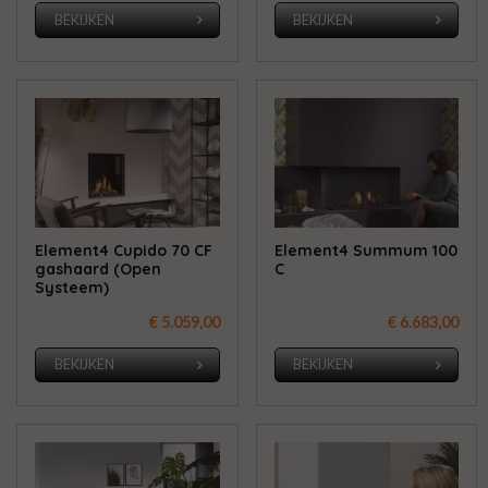
BEKIJKEN
BEKIJKEN
Element4 Cupido 70 CF
Element4 Summum 100
gashaard (Open
C
Systeem)
€ 5.059,00
€ 6.683,00
BEKIJKEN
BEKIJKEN