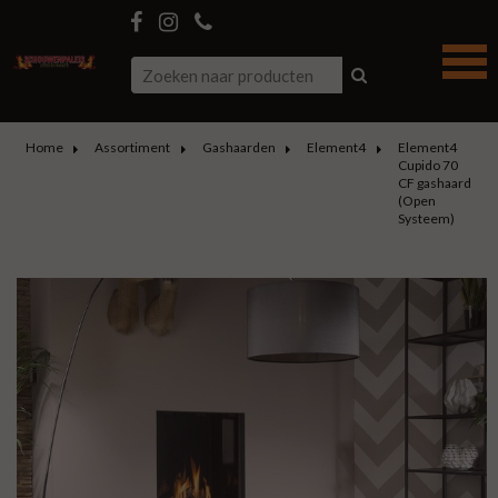
Home
Assortiment
Gashaarden
Element4
Element4
Cupido 70
CF gashaard
(Open
Systeem)