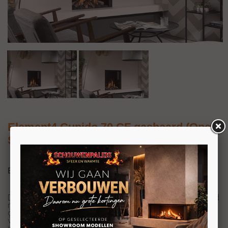
Element4 Cupido 70 CF gashaard (Open
Systeem)
Element4 Cupido 70 CF gashaard
De Element4 Cupido 70 CF gashaard is een mooie haard
met een geringe inbouwdiepte. Deze haard is daarom
geschikt voor iedere ruimte, want er zijn geen moeilijke
verbouwingen nodig. Het vlambeeld van deze