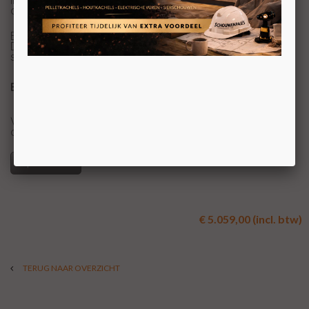
inzethaard is erg realistisch en deze haard heeft
daarnaast een open verbrandingssysteem.
Bij deze haard zit standaard een afstandsbediening bij.
Deze haard kan als extra optie bediend worden op uw
smartphone. Een haard van deze tijd dus!
Bezoek ons Experience Center
Voor meer informatie bent u van harte welkom in
ons Experience Center.
Specificaties
€ 5.059,00 (incl. btw)
TERUG NAAR OVERZICHT