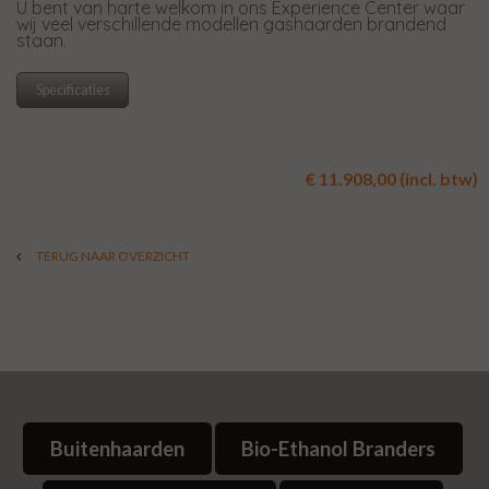
U bent van harte welkom in ons Experience Center waar
wij veel verschillende modellen gashaarden brandend
staan.
Specificaties
€ 11.908,00 (incl. btw)
TERUG NAAR OVERZICHT
Buitenhaarden
Bio-Ethanol Branders