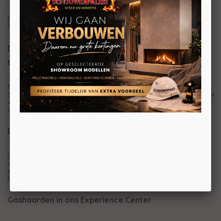
Bent u op zoek naar iets moois? Dan is de Element4
Summum 190 C wat voor u.
De Summum serie: indrukwekkend vuur dat met zijn
tijd meegaat
Met de Summum serie zet Element4 opnieuw de
standaard. Met een prachtig levensecht vuur maakt u uw
woonruimte echt helemaal compleet. Dit doet Element4
door middel van de nieuwe RealFlame burner.
Beschikbaar in vier verschillende uitvoeringen
De Summum gashaarden van Element4 zijn beschikbaar
als hoekhaard, fronthaard en driezijdige variant. Ook is
er van de Driezijdige variant een mooie hoge versie
beschikbaar de Summum 100 3/s.
Gashaarden in ons Experience Center