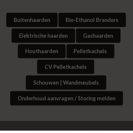
Buitenhaarden
Bio-Ethanol Branders
Elektrische haarden
Gashaarden
Houthaarden
Pelletkachels
CV Pelletkachels
Schouwen | Wandmeubels
Onderhoud aanvragen / Storing melden
© 2026
Website Bedrijvenpresentatie.nl