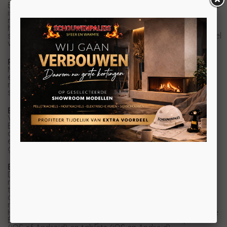
Element4 Sky Large Tunnel gashaard. Deze kleine variant
is net zo'n pareltje, alleen nog compacter en
minimalistischer. Naast de kleinere afmetingen van
haard, ruit heeft deze gashaard ook een
schitterend hoog en levendig vlambeeld. Dit vlammenspel
wordt gerealiseerd door de unieke RealFlame brander.
Real flame burner
Met de Real flame burner bent u verzekerd van een
extreem realistisch vuurbeeld. In combinatie met de
natuurgetrouwe houtstammen ontstaat er zo een
schitterend houtvuur.
E-Save afstandsbediening
Voor optimaal comfort worden de haarden van
Element4 geleverd met een radiografische
afstandsbediening. De afstandsbediening heeft een
elektronische ontstekings- en regelsysteem waarmee
gasbesparing tot 40% mogelijk is.
Element4 ProControl
De Element4 ProControl set maakt het mogelijk één of
meerdere haarden te bedienen met uw smartphone of
tablet. Met de app kunt u de haard bedienen zoals met
de afstandsbediening, echter de biedt meer
mogelijkheden. De haard heeft drietal ECO standen.
Hiermee is er tot 45% te besparen op uw gasverbruik. De
Element4 ProControl is geschikt voor alle smartphones