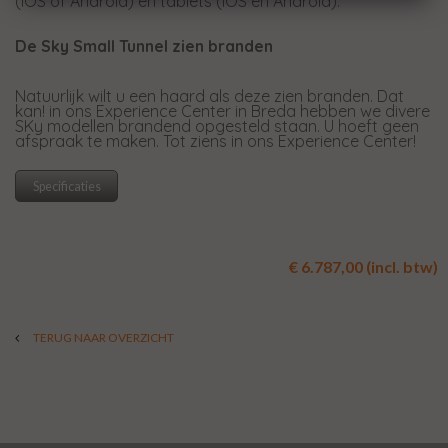
(iOS of Android) en tablets (iOS en Android).
De Sky Small Tunnel zien branden
Natuurlijk wilt u een haard als deze zien branden. Dat
kan! in ons Experience Center in Breda hebben we divere
SKy modellen brandend opgesteld staan. U hoeft geen
afspraak te maken. Tot ziens in ons Experience Center!
Specificaties
€ 6.787,00 (incl. btw)
TERUG NAAR OVERZICHT