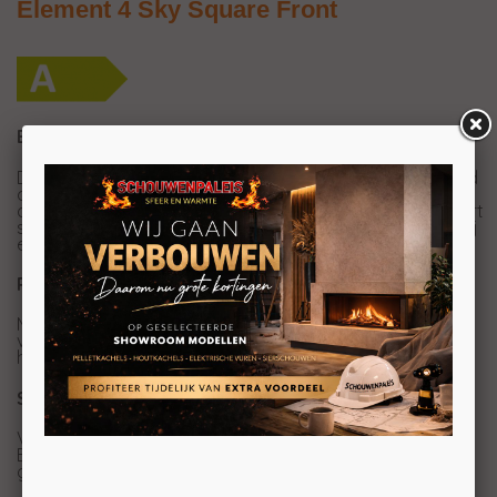
Element 4 Sky Square Front
Element4 Sky Square Front
De Element4 Sky Square Front is een moderne gashaard
die een indrukwekkend en realistisch vuurbeeld biedt
dankzij de zijn Real Flame Burner. Deze haard combineert
stijlvol design met efficiënte warmteafgifte, waardoor hij
een sfeervolle aanvulling is voor ieder interieur.
Real flame burner
Met de Real flame burner zorg voor een zeer realistisch
vuurbeeld. In combinatie met de natuurgetrouwe
houtstammen ontstaat er zo een schitterend houtvuur.
Standaard afstandsbediening
Voor optimaal comfort worden de haarden van
Element4 geleverd met een afstandsbediening. Zo kan jij
genieten van de sfeervolle haard, zo vanaf de bank.