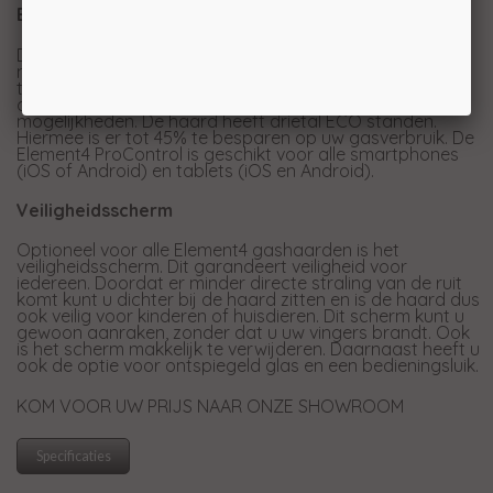
Element4 ProControl
De Element4 ProControl set maakt het mogelijk één of
meerdere haarden te bedienen met uw smartphone of
tablet
.
Met de app kunt u de haard bedienen zoals met
de afstandsbediening, echter biedt de app meer
mogelijkheden. De haard heeft drietal ECO standen.
Hiermee is er tot 45% te besparen op uw gasverbruik. De
Element4 ProControl is geschikt voor alle smartphones
(iOS of Android) en tablets (iOS en Android).
Veiligheidsscherm
Optioneel voor alle Element4 gashaarden is het
veiligheidsscherm. Dit garandeert veiligheid voor
iedereen. Doordat er minder directe straling van de ruit
komt kunt u dichter bij de haard zitten en is de haard dus
ook veilig voor kinderen of huisdieren. Dit scherm kunt u
gewoon aanraken, zonder dat u uw vingers brandt. Ook
is het scherm makkelijk te verwijderen. Daarnaast heeft u
ook de optie voor ontspiegeld glas en een bedieningsluik.
KOM VOOR UW PRIJS NAAR ONZE SHOWROOM
Specificaties