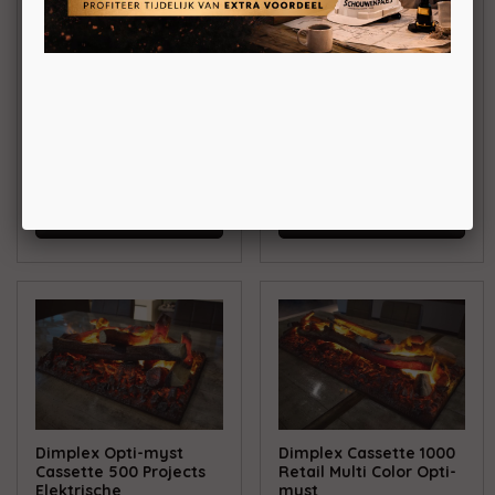
Dimplex Cassette 500
Dimplex Cassette 500
Retail Multi Color Opti-
Projects Multi Color
myst
Opti-myst
Elektrische
Elektrische
waterdamphaard
waterdamphaard
BEKIJKEN
BEKIJKEN
Dimplex Opti-myst
Dimplex Cassette 1000
Cassette 500 Projects
Retail Multi Color Opti-
Elektrische
myst