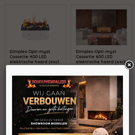
Dimplex Opti-myst
Dimplex Opti-myst
Cassette 400 LED
Cassette 600 LED
elektrische haard (excl.
elektrische haard (excl.
houtset)
houtset)
Elektrische
Elektrische
waterdamphaard
waterdamphaard
BEKIJKEN
BEKIJKEN