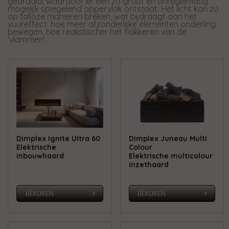
gedraaid, waardoor er een zo groot en onregelmatig
mogelijk spiegelend oppervlak ontstaat. Het licht kan zo
op talloze manieren breken, wat bijdraagt aan het
vuureffect: hoe meer afzonderlijke elementen onderling
bewegen, hoe realistischer het flakkeren van de
'vlammen'.
Dimplex Ignite Ultra 60
Dimplex Juneau Multi
Elektrische
Colour
inbouwhaard
Elektrische multicolour
inzethaard
BEKIJKEN
BEKIJKEN