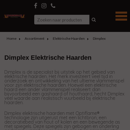
Home
Assortiment
Elektrische Haarden
Dimplex
Dimplex Elektrische Haarden
Dimplex is de specialist bij uitstek op het gebied van
elektrische haarden. Het merk investeert veel tijd in
onderzoek en ontwikkeling van het ultieme vlammenspel
voor zijn elektrische haarden. Hoewel een elektrische
haard een ander vlammenspel realiseert dan
bijvoorbeeld een gashaard of houthaard, hecht Dimplex
veel waarde aan realistisch vuurbeeld bij elektrische
haarden.
Dimplex elektrische haarden met Optiflame®
technologie zijn uitgerust met een lichtbron, een
decoratiebed van hout of kolen en een bewegende as
met spiegels. Deze spiegels zijn gebogen en onderling