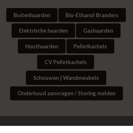
Buitenhaarden
Bio-Ethanol Branders
Elektrische haarden
Gashaarden
Houthaarden
Pelletkachels
CV Pelletkachels
Schouwen | Wandmeubels
Onderhoud aanvragen / Storing melden
© 2026
Website Bedrijvenpresentatie.nl