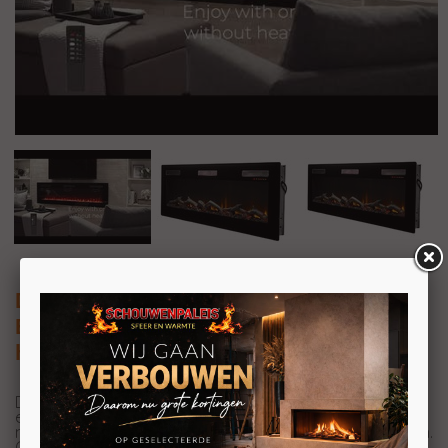
Dimplex Sierra 72"
Elektrische haard, inbouw, vrijstaand of
hangend te monteren
De Sierra lineaire haard is een elegante toevoeging aan
elke ruimte. De veelzijdigheid van de haard ligt in de
mogelijkheid om meerdere installatieopties te integreren.
Geniet ervan als inbouw-, opbouw- of vrijstaand meubel.