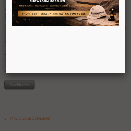
Het verwisselbare branderbed en de meerdere
verlichtingsinstellingen transformeren elke ruimte in een
traditionele of een meer eigentijdse stijl. Creëer dat
gezellige gevoel met één druk op de knop.
Knetterende geluidseffecten: Geniet van een completere
zintuiglijke ervaring met het geluid van natuurlijk
houtvuur.
Verbind uw elektrische haard via Bluetooth met uw
smartphone met de Tuya Smart App
De elektrische haard wordt geleverd met drie bedopties;
kristallen, houtblokken en kiezelstenen.
KOM VOOR UW PRIJS NAAR ONZE SHOWROOM
Specificaties
TERUG NAAR OVERZICHT