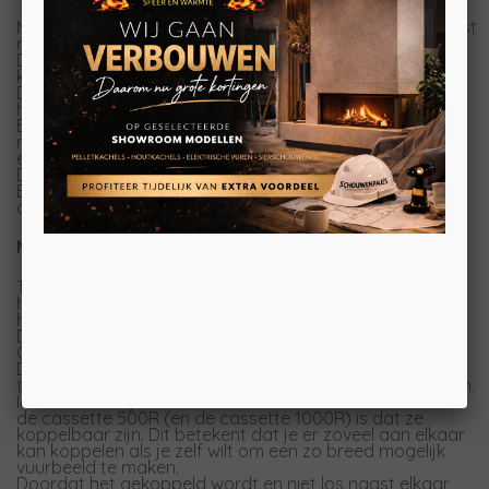
Met de Cassette 400 en 600 van Dimplex uit de Opti-Myst
reeks was er al een legio aan mogelijkheden te creëren.
De meest prachtige creaties hebben we al langs zien
komen, veelal in MDF.
Deze nieuwe serie Cassette 500R (en de 1000R) maakt
het nog makkelijker om te variëren.
En waar je bij bijvoorbeeld de cassette M en L rekening
moet houden met de lade (om het water bij te vullen en
eventueel de lampen te verwisselen) hoeft dat bij de
Dimplex Cassette 400, 600, 1000R en deze 500R niet.
Bij deze cassettes pakt u eenvoudig de bovenkant weg
om te vullen.
Noviteiten in de Dimplex haarden
Ten eerste heeft deze cassette 500R elektrische
haard LED-verlichting in plaats van de
halogeenverlichting in de andere toestellen.
Daarnaast is het mogelijk om (tegen meerprijs) op deze
Opti-Myst cassette een waterleiding aan te sluiten.
Daardoor hoeft er niet meer met bakken water gelopen
te worden en hoeft deze dus niet meer gevuld te worden.
Ideaal natuurlijk voor restaurants etc. Het mooiste van
de cassette 500R (en de cassette 1000R) is dat ze
koppelbaar zijn. Dit betekent dat je er zoveel aan elkaar
kan koppelen als je zelf wilt om een zo breed mogelijk
vuurbeeld te maken.
Doordat het gekoppeld wordt en niet los naast elkaar