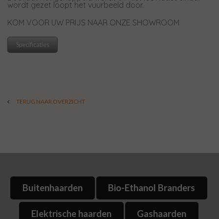
wordt gezet loopt het vuurbeeld door.
KOM VOOR UW PRIJS NAAR ONZE SHOWROOM
Specificaties
TERUG NAAR OVERZICHT
Buitenhaarden
Bio-Ethanol Branders
Elektrische haarden
Gashaarden