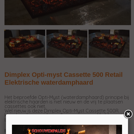
Dimplex Opti-myst Cassette 500 Retail
Elektrische waterdamphaard
Het beproefde Opti-Myst (waterdamphaard) principe bij
elektrische haarden is niet nieuw en de vrij te plaatsen
cassettes ook niet.
Wel nieuw is deze Dimplex Opti-Myst Cassette 500R.
klein, handig, mooi, koppelbaar en nog makkelijker in te
bouwen.
Inbouwen van deze elektrische haard