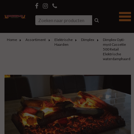
Home
Assortiment
Elektrische
Dimplex
Dimplex Opti-
Haarden
myst Cassette
500 Retail
Elektrische
waterdamphaard