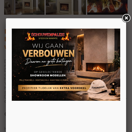
Dimplex Albany Opti-myst
Elektrische waterdamphaard met
warmtebron
De Dimplex Albany is een elektrische haard met vele
mogelijkheden.
De elektrische haarden van Dimplex zijn het beste
alternatief wanneer u niet de mogelijkheid heeft om een
houthaard of een gashaard in te bouwen.
Voor veel appartementen bezitters is dit een uitkomst.
Het enige wat u bij de Dimplex Albany nodig heeft is een
stopcontact met 230V.
Daarnaast zult u regelmatig de waterbak moeten vullen,
dit kan heel simpel met kraanwater.
Opti-Myst
Het Opti-Myst principe is zo gemaakt dat er door een