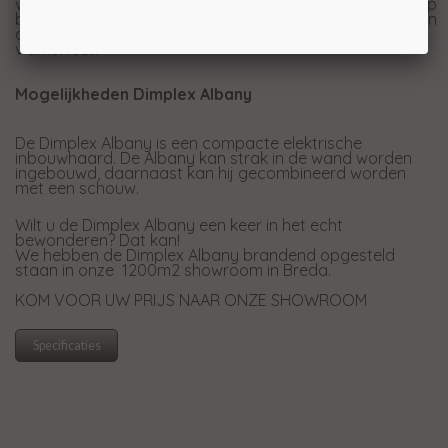
verdamper water wordt verdampt. Onder de waterdamp
bevinden zich dan een aantal lampen die kleur geven aan
de damp. Hierdoor ontstaat er een realistisch
vlameffect.
Mogelijkheden Dimplex Albany
De Dimplex Albany is een compacte elektrische
inbouwhaard. De Albany kan strak in de wand worden
ingebouwd, daarnaast kan hij gecombineerd worden
met een schouw.
Wilt u de Dimplex Albany een keer in het echt
bewonderen? Dat kan!
We hebben de Dimplex Albany brandend opgesteld
staan in onze 1200m2 showroom in Breda.
KOM VOOR UW PRIJS NAAR ONZE SHOWROOM
Specificaties