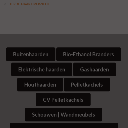
TERUG NAAR OVERZICHT
Buitenhaarden
Bio-Ethanol Branders
Elektrische haarden
Gashaarden
Houthaarden
Pelletkachels
CV Pelletkachels
Schouwen | Wandmeubels