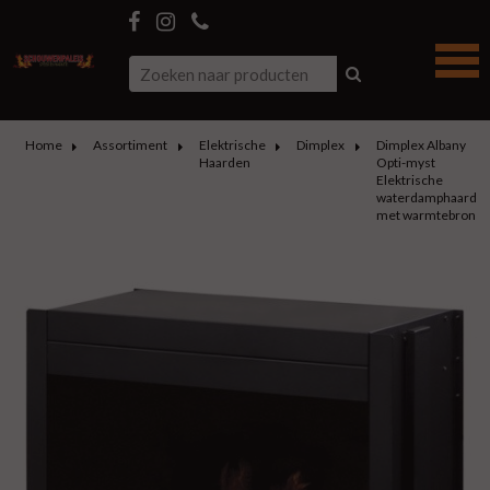
Home
Assortiment
Elektrische
Dimplex
Dimplex Albany
Haarden
Opti-myst
Elektrische
waterdamphaard
met warmtebron