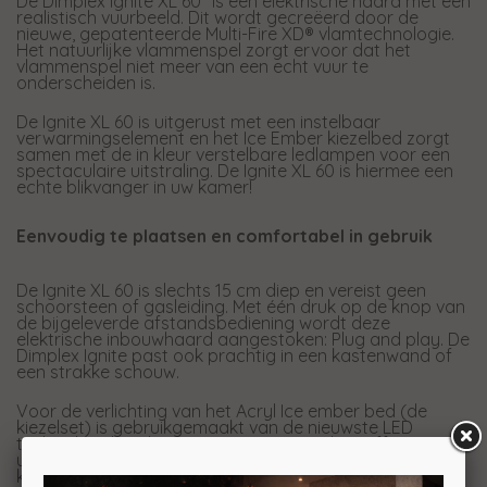
De Dimplex Ignite XL 60" is een elektrische haard met een
realistisch vuurbeeld. Dit wordt gecreëerd door de
nieuwe, gepatenteerde Multi-Fire XD® vlamtechnologie.
Het natuurlijke vlammenspel zorgt ervoor dat het
vlammenspel niet meer van een echt vuur te
onderscheiden is.
De Ignite XL 60 is uitgerust met een instelbaar
verwarmingselement en het Ice Ember kiezelbed zorgt
samen met de in kleur verstelbare ledlampen voor een
spectaculaire uitstraling. De Ignite XL 60 is hiermee een
echte blikvanger in uw kamer!
Eenvoudig te plaatsen en comfortabel in gebruik
De Ignite XL 60 is slechts 15 cm diep en vereist geen
schoorsteen of gasleiding. Met één druk op de knop van
de bijgeleverde afstandsbediening wordt deze
elektrische inbouwhaard aangestoken: Plug and play. De
Dimplex Ignite past ook prachtig in een kastenwand of
een strakke schouw.
Voor de verlichting van het Acryl Ice ember bed (de
kiezelset) is gebruikgemaakt van de nieuwste LED
technieken, hierdoor ontstaat een prachtig effect. Kies
uit verschillende kleurthema's of doorloop een reeks van
kleuren en maak zelf een keuze.