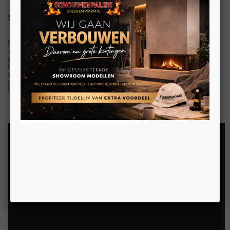
Sfeerhaard met verwarmingselement
De Dimplex Ignite XL 60 beschikt ook over een instelbaar
verwarmingselement. Wanneer u de verwarmingsmodus
inschakelt kan de haard 1-2 kW warmte afgeven.
Hiermee onderscheidt deze haard zich van veel andere
elektrische haarden en krijgt het haardvuur een nog
realistischer en sfeervoller beeld. Alsof u voor een echte
haard zit!