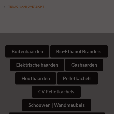
TERUG NAAR OVERZICHT
Buitenhaarden
Bio-Ethanol Branders
Elektrische haarden
Gashaarden
Houthaarden
Pelletkachels
CV Pelletkachels
Schouwen | Wandmeubels