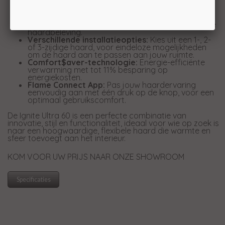
de dansende vlammen, voor een natuurlijk ogend
vuureffect.
Knisperende geluidseffecten:
Geniet van het
geluid van knisperend hout, voor een nog intensere
haardbeleving.
Verschillende installatieopties:
Kies uit een 1-, 2-
of 3-zijdige haard, voor eindeloze mogelijkheden
om de haard aan te passen aan jouw ruimte.
Comfort$aver-technologie:
Energie-efficiënte
verwarming met tot 11% besparing op
energiekosten.
Flame Connect App:
Pas jouw haardervaring
eenvoudig aan met één druk op de knop, voor een
optimaal gebruikscomfort.
De Ignite Ultra 60 is een perfecte combinatie van
innovatie, stijl en functionaliteit, ideaal voor wie op zoek is
naar een hoogwaardige, flexibele haard die warmte en
sfeer toevoegt aan het interieur.
KOM VOOR UW PRIJS NAAR ONZE SHOWROOM
Specificaties