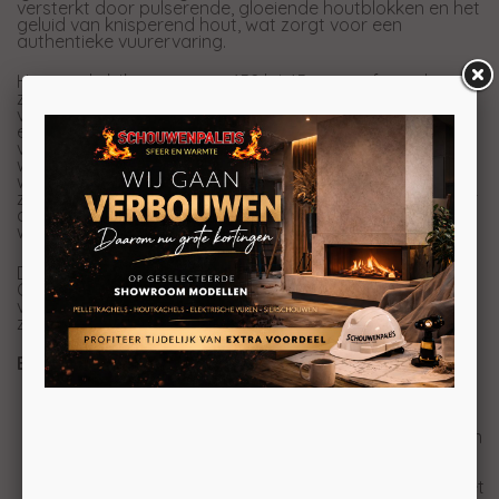
versterkt door pulserende, gloeiende houtblokken en het
geluid van knisperend hout, wat zorgt voor een
authentieke vuurervaring.
Het royale kijkvenster van 152 bij 45 cm geeft een breed
zicht op de betoverende vlammen, die een warme gloed
verspreiden en een aangename sfeer toevoegen aan
elke kamer. De Ignite Ultra 60 is verkrijgbaar in
verschillende maten en biedt diverse installatieopties,
waardoor hij perfect past in elke woonruimte. Hij kan
worden ingebouwd als een frontmodel, hoekmodel of
zelfs als een 3-zijdige haard. Dankzij deze flexibiliteit is er
altijd een optie die aansluit op de inrichting van jouw
woning.
Daarnaast maakt de haard gebruik van Dimplex’s
Comfort$aver-technologie voor energie-efficiënte
verwarming, wat zorgt voor een lager energieverbruik
zonder dat dit ten koste gaat van warmte en comfort.
Belangrijkste kenmerken van de Ignite Ultra:
Geavanceerde vlamtechnologie:
Maak kennis
met de nieuwste generatie gepatenteerde
Optiflame-technologie, die een uiterst realistisch en
prachtig vlammeneffect creëert.
Realistische houtstammen met gloei-
technologie:
De houtblokken pulseren ritmisch met