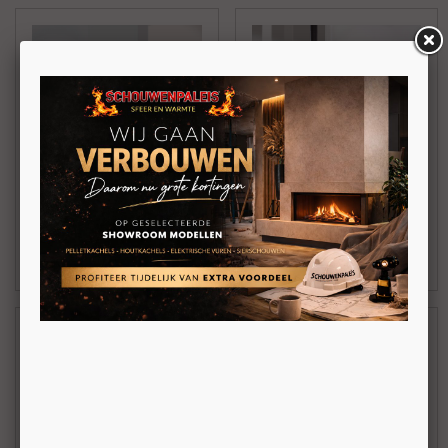
Wanders S75 hoek
Wanders Square 75
Tunnel
€ 3.545,00
€ 5.015,00
BEKIJKEN
BEKIJKEN