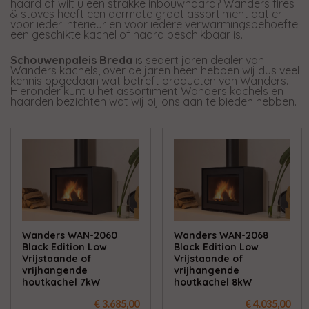
haard of wilt u een strakke inbouwhaard? Wanders fires
& stoves heeft een dermate groot assortiment dat er
voor ieder interieur en voor iedere verwarmingsbehoefte
een geschikte kachel of haard beschikbaar is.
Schouwenpaleis Breda
is sedert jaren dealer van
Wanders kachels, over de jaren heen hebben wij dus veel
kennis opgedaan wat betreft producten van Wanders.
Hieronder kunt u het assortiment Wanders kachels en
haarden bezichten wat wij bij ons aan te bieden hebben.
Wanders WAN-2060
Wanders WAN-2068
Black Edition Low
Black Edition Low
Vrijstaande of
Vrijstaande of
vrijhangende
vrijhangende
houtkachel 7kW
houtkachel 8kW
€ 3.685,00
€ 4.035,00