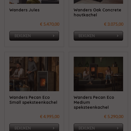
Wanders Jules
Wanders Oak Concrete
houtkachel
€ 5.470,00
€ 3.075,00
BEKIJKEN
BEKIJKEN
Wanders Pecan Eco
Wanders Pecan Eco
Small speksteenkachel
Medium
speksteenkachel
€ 4.995,00
€ 5.290,00
BEKIJKEN
BEKIJKEN