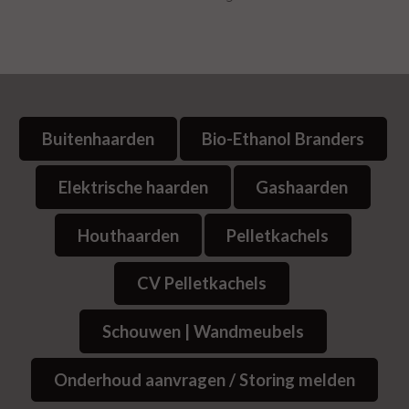
Buitenhaarden
Bio-Ethanol Branders
Elektrische haarden
Gashaarden
Houthaarden
Pelletkachels
CV Pelletkachels
Schouwen | Wandmeubels
Onderhoud aanvragen / Storing melden