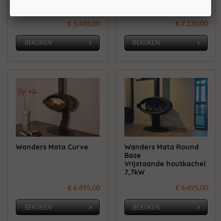
Wanders Mata
Wanders Mata Bench
€ 5.445,00
€ 7.170,00
BEKIJKEN
BEKIJKEN
Wanders Mata Curve
Wanders Mata Round
Base
Vrijstaande houtkachel
7,7kW
€ 6.495,00
€ 6.495,00
BEKIJKEN
BEKIJKEN