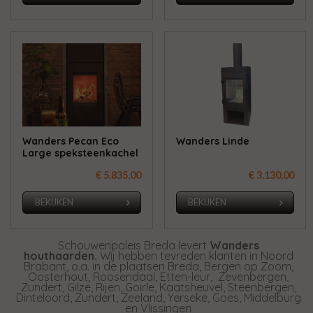
Wanders Pecan Eco
Wanders Linde
Large speksteenkachel
€ 5.835,00
€ 3.130,00
BEKIJKEN
BEKIJKEN
Schouwenpaleis Breda levert
Wanders
houthaarden.
Wij hebben tevreden klanten in Noord
Brabant, o.a. in de plaatsen Breda, Bergen op Zoom,
Oosterhout, Roosendaal, Etten-leur, Zevenbergen,
Zundert, Gilze, Rijen, Goirle, Kaatsheuvel, Steenbergen,
Dinteloord, Zundert, Zeeland, Yerseke, Goes, Middelburg
en Vlissingen