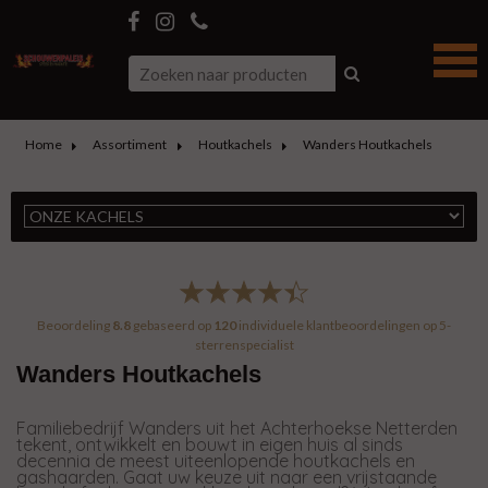
Home
Assortiment
Houtkachels
Wanders Houtkachels
Beoordeling
8.8
gebaseerd op
120
individuele klantbeoordelingen op
5-
sterrenspecialist
Wanders Houtkachels
Familiebedrijf Wanders uit het Achterhoekse Netterden
tekent, ontwikkelt en bouwt in eigen huis al sinds
decennia de meest uiteenlopende houtkachels en
gashaarden. Gaat uw keuze uit naar een vrijstaande