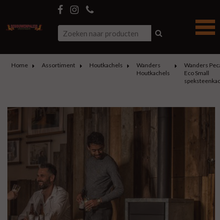
Home
Assortiment
Houtkachels
Wanders
Wanders Pec
Houtkachels
Eco Small
speksteenkac