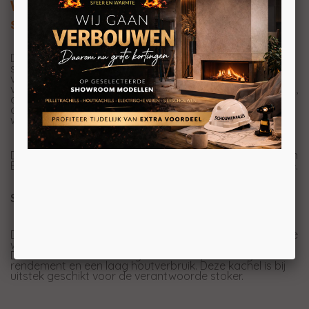
Wanders Pecan Eco Small
speksteenkachel
De Wanders Pecan speksteenkachel is een mooie en
strakke speksteenkachel die dankzij de nieuwste
verbrandingstechniek klaar is voor de toekomst. Laat u
verrassen door de prachtige verbranding in deze kachel,
dankzij de rookgasomleidingen die aan beide zijden van
de kachel zijn aangebracht, kan de warmte optimaal
worden benut om het speksteen te verwarmen.
Deze houtkachel is verkrijbaar in drie modellen, de Pecan
Eco Small, de Pecan Eco Medium en de Pecan Eco Large.
Speksteenkachel
Deze speksteenkachel van Wanders houdt 6 tot 8 uur de
warmte vast en geeft deze langzaam vrij aan de ruimte.
Dit betekent een zeer hoge efficiëntie, een hoog
rendement en een laag houtverbruik. Deze kachel is bij
uitstek geschikt voor de verantwoorde stoker.