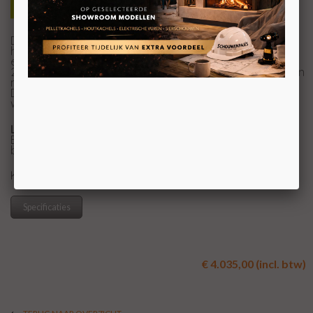
De Wanders WAN 2068 Black Edition Low is een
hangende houtkachel met een moderne uitstraling en
een rechthoekig ontwerp. Het is gebaseerd op de WAN
2068 Front inzethaard, omgeven door een stijlvolle stalen
mantel. De kachel kunt u op twee manieren installeren.
De kachel kan op een plateau worden geplaatst of
worden opgehangen.
Let op!
De afbeeldingen zijn van de Wanders WAN 2060
Black Edition Low. De juiste afbeeldingen volgen
binnenkort.
KOM VOOR UW PRIJS NAAR ONZE SHOWROOM
Specificaties
€ 4.035,00 (incl. btw)