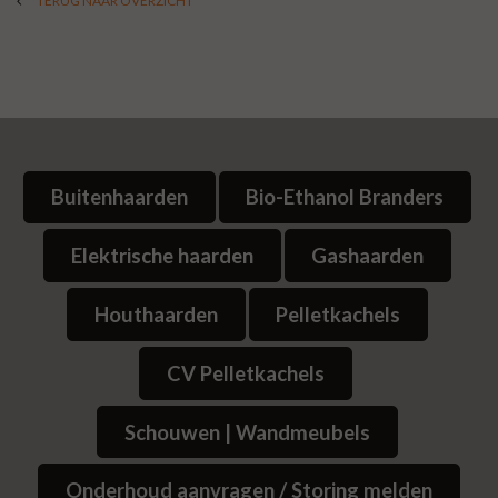
TERUG NAAR OVERZICHT
Buitenhaarden
Bio-Ethanol Branders
Elektrische haarden
Gashaarden
Houthaarden
Pelletkachels
CV Pelletkachels
Schouwen | Wandmeubels
Onderhoud aanvragen / Storing melden