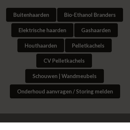
Buitenhaarden
Bio-Ethanol Branders
Elektrische haarden
Gashaarden
Houthaarden
Pelletkachels
CV Pelletkachels
Schouwen | Wandmeubels
Onderhoud aanvragen / Storing melden
© 2026
Website Bedrijvenpresentatie.nl