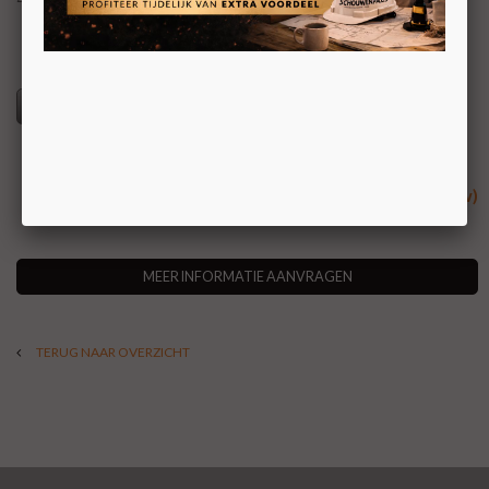
Specificaties
€ 3.545,00 (incl. btw)
MEER INFORMATIE AANVRAGEN
TERUG NAAR OVERZICHT