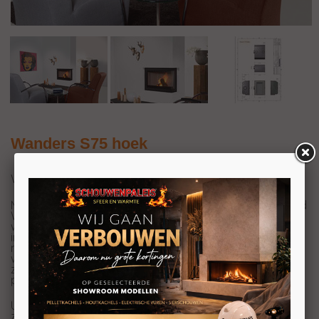
Wanders S75 hoek
Wanders S75 hoek hout inzethaard
Met deze nieuwe "S" hoekhaard vernieuwd en ontwikkeld
Wanders weer door in het segment hout inzethaarden
waar ze al jaren een leidende partij in zijn. Deze hoek
inzethaarden zijn stijlvol en stijlloos tegelijk. Ze hebben
namelijk een unieke doorlopende ruit meegekregen
waardoor je niet meer tegen de stijlen van de hoek aan
zit te kijken en juist een compleet zicht heb op het
prachtige vuur in deze Wanders houtkachel.
U heeft de mogelijkheid om een sierlijst bij te bestellen,
zie extra's voor de meerprijs.