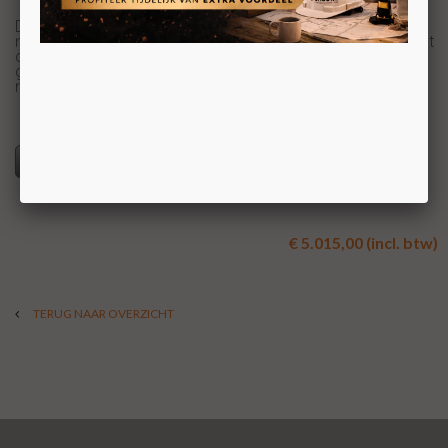
De Wanders Square 75 Tunnel is een houthaard met een
relatief groot vermogen van ruim 15kW. Dat betekent dat
de haard uitermate goed geschikt is voor grote ruimtes,
grote studio's of bijvoorbeeld oude fabriekspanden en
restaurants. De Wanders is een echte blikvanger.
Specificaties
€ 5.015,00 (incl. btw)
TERUG NAAR OVERZICHT