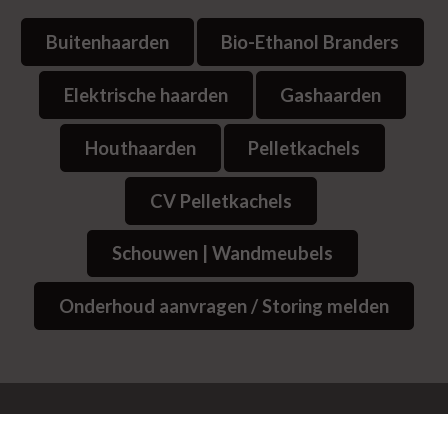
Buitenhaarden
Bio-Ethanol Branders
Elektrische haarden
Gashaarden
Houthaarden
Pelletkachels
CV Pelletkachels
Schouwen | Wandmeubels
Onderhoud aanvragen / Storing melden
© 2026
Website Bedrijvenpresentatie.nl