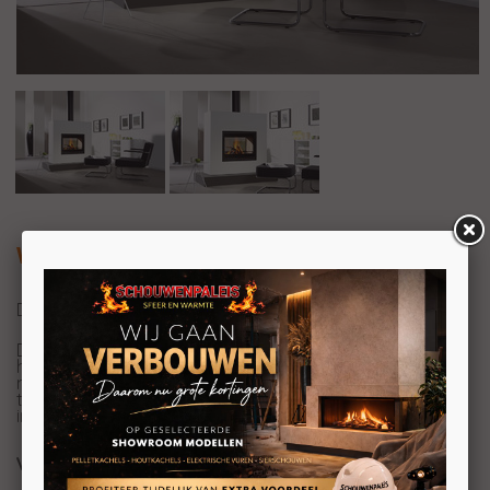
Wanders Square 75 Tunnel
De Wanders Square 75 Tunnel
De Wanders Square 75 Tunnel is één van de weinige
houthaarden met doorkijk. De haard is prachtig in het
midden van een woon/werkruimte of als verbinding
tussen twee ruimtes. De haard heeft een kleine
inbouwdiepte van slechts 37,6 cm.
Vermogen