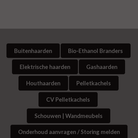
Buitenhaarden
Bio-Ethanol Branders
Elektrische haarden
Gashaarden
Houthaarden
Pelletkachels
CV Pelletkachels
Schouwen | Wandmeubels
Onderhoud aanvragen / Storing melden