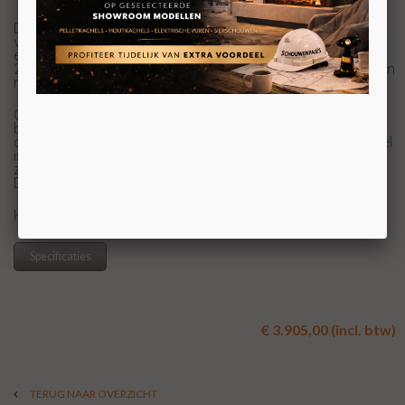
De Wanders WAN 2060 Black Edition High is een
vrijstaande houtkachel met een moderne uitstraling en
een rechthoekig ontwerp. Het is gebaseerd op de WAN
2060 Front inzethaard, omgeven door een stijlvolle stalen
mantel.
Onder de kachel is er ruimte voor het opslaan van
brandhout, wat vanuit praktisch oogpunt, maar ook als
decoratief oogpunt een groot pluspunt is. De houtkachel
is voorzien van een losse minimalistische handgreep die
zorgt voor een strakke look zonder zichtbare hendels.
Deze kan optioneel vast gemonteerd worden.
KOM VOOR UW PRIJS NAAR ONZE SHOWROOM
Specificaties
€ 3.905,00 (incl. btw)
TERUG NAAR OVERZICHT