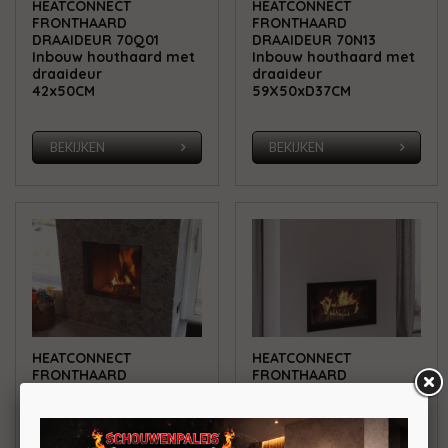
HEATCONNECT
HEATCONNECT
FRONTHAARD
FRONTHAARD
DRAAIDEUR 70Q01
DRAAIDEUR 70N13
Inbouw houthaard met
Inbouw houthaard met
draaideur
draaideur
42x50CM
59X50xD37CM
BEKIJKEN
BEKIJKEN
HEATCONNECT
HEATCONNECT
FRONTHAARD
FRONTHAARD
DRAAIDEUR 70N01
DRAAIDEUR 70T13
Inbouw houthaard met
Inbouw houthaard met
draaideur
draaideur
59X50xD49CM
59×44 CM