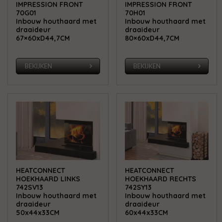
IMPRESSION FRONT
IMPRESSION FRONT
70G01
70H01
Inbouw houthaard met
Inbouw houthaard met
draaideur
draaideur
67×60xD44,7CM
80×60xD44,7CM
BEKIJKEN
BEKIJKEN
HEATCONNECT
HEATCONNECT
HOEKHAARD LINKS
HOEKHAARD RECHTS
742SV13
742SY13
Inbouw houthaard met
Inbouw houthaard met
draaideur
draaideur
50x44x33CM
60x44x33CM