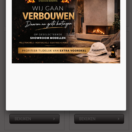
BEKIJKEN
BEKIJKEN
HEATCONNECT
HEATCONNECT
FRONTHAARD
FRONTHAARD
DRAAIDEUR 70P13
DRAAIDEUR 70P01
Inbouw houthaard met
Inbouw houthaard met
draaideur
draaideur
70X44CM
70X44xD49CM
BEKIJKEN
BEKIJKEN