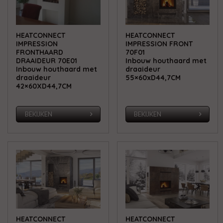
HEATCONNECT
HEATCONNECT
IMPRESSION
IMPRESSION FRONT
FRONTHAARD
70F01
DRAAIDEUR 70E01
Inbouw houthaard met
Inbouw houthaard met
draaideur
draaideur
55×60xD44,7CM
42×60XD44,7CM
BEKIJKEN
BEKIJKEN
HEATCONNECT
HEATCONNECT