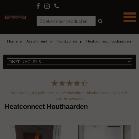
Home
Assortiment
Houtkachels
Heatconnect Houthaarden
Beoordeling
8.8
gebaseerd op
120
individuele klantbeoordelingen op
5-
sterrenspecialist
Heatconnect Houthaarden