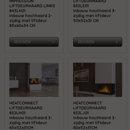
IMPRESSION
LIFTDEURHAARD
LIFTDEURHAARD LINKS
832LE01
843LH21
Inbouw houthaard 3-
Inbouw houthaard 2-
zijdig met liftdeur
zijdig met liftdeur
50x52x31 CM
83x60x34 CM
BEKIJKEN
BEKIJKEN
HEATCONNECT
HEATCONNECT
LIFTDEURHAARD
LIFTDEURHAARD
832LH01
832LJ01
Inbouw houthaard 3-
Inbouw houthaard 3-
zijdig met liftdeur
zijdig met liftdeur
65x52x31CM
80x52x31CM