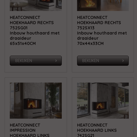
HEATCONNECT
HEATCONNECT
HOEKHAARD RECHTS
HOEKHAARD RECHTS
752SG01
752SX13
Inbouw houthaard met
Inbouw houthaard met
draaideur
draaideur
65x51x40CM
70x44x33CM
BEKIJKEN
BEKIJKEN
HEATCONNECT
HEATCONNECT
IMPRESSION
HOEKHAARD LINKS
HOEKHAARD LINKS
742SG21