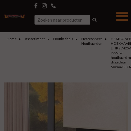
Home
Assortiment
Houtkachels
Heatconnect
HEATCONN
Houthaarden
HOEKHAAR
LINKS 742S
Inbouw
houthaard m
draaideur
50x44x33C