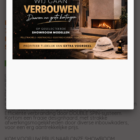
HEATCONNECT HOEKHAARD LINKS
742SV13
Inbouw houthaard met draaideur
50x44x33CM
U heeft de keuze uit een ruime keuze hoekhaarden met
links of rechts draaiende deur.
Geleverd met standaard gebogen glas (glas uit 1 stuk),
waardoor geen scherpe glaslijnen zichtbaar zijn.
De haarden zijn speciaal ontwikkeld om ook in low-
energy woningbouw geplaatst te kunnen worden. mede
door toepassing van (optioneel) een accumulatieset, kan
door deze haard energie bespaard worden.
Efficiënte verbranding door DOUBLE SPIN-systeem.
Kortom een fraaie designhaard, met strakke
afwerkingsmogelijkheden door diverse inbouwkaders,
voor een erg aantrekkelijke prijs.
KOM VOOR UW PRIJS NAAR ONZE SHOWROOM