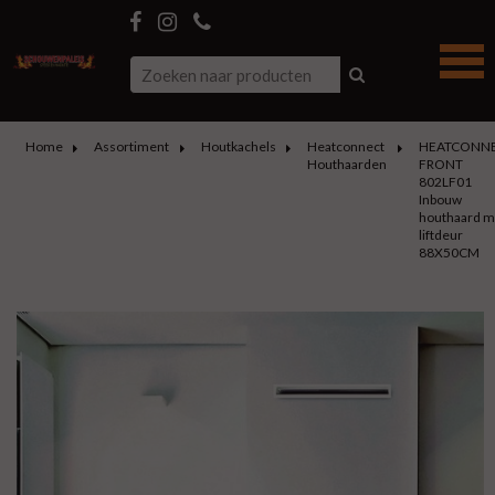
Home
Assortiment
Houtkachels
Heatconnect
HEATCONN
Houthaarden
FRONT
802LF01
Inbouw
houthaard m
liftdeur
88X50CM