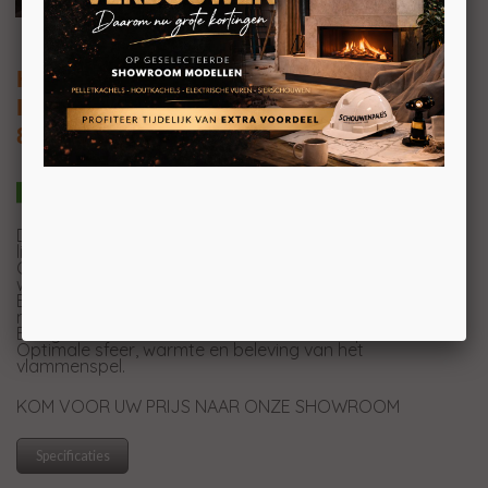
HEATCONNECT FRONT 802LF01
Inbouw houthaard met liftdeur
88X50CM
Design inbouwhaard met innovatief en geluidsarm
liftdeur systeem.
Compleet met centrale luchtinlaat en aansluitbaar
warme lucht convectie (optioneel).
Efficiënte verbranding door DOUBLE-SPIN-systeem en
met interessante energiebesparende opties.
Een geliefd formaat door het ruime zicht op het vuur.
Optimale sfeer, warmte en beleving van het
vlammenspel.
KOM VOOR UW PRIJS NAAR ONZE SHOWROOM
Specificaties