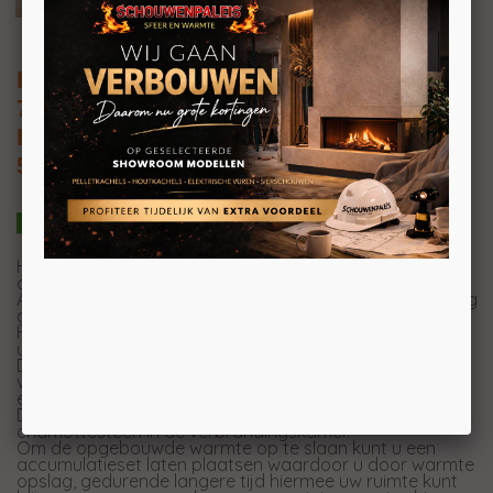
HEATCONNECT IMPRESSION FRONT
70F01
Inbouw houthaard met draaideur
55×60xD44,7CM
Het luxe Impression programma biedt een ruime keuze
aan inbouwhaarden met draaideur.
Alle fronthaarden zijn voorzien van dubbel en extra hoog
glas.
Hierdoor heeft deze haard een luxere uitstraling en
uiteraard meer zicht op het vuur. Dubbel genieten dus!
Door de minimale inbouwdiepte en hun relatief lage
vermogen zijn ze zeer geschikt in de huidige
energiezuinige nieuwbouw woningen.
De Impression serie biedt standaard een zwarte
chamottesteen in de verbrandingskamer.
Om de opgebouwde warmte op te slaan kunt u een
accumulatieset laten plaatsen waardoor u door warmte
opslag, gedurende langere tijd hiermee uw ruimte kunt