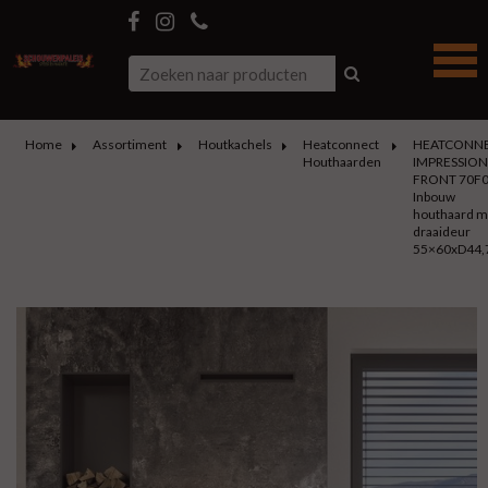
Home
Assortiment
Houtkachels
Heatconnect
HEATCONN
Houthaarden
IMPRESSION
FRONT 70F
Inbouw
houthaard m
draaideur
55×60xD44