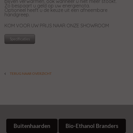
blijven verwarmen, ook wanneer u niet meer stookt.
Zo bespaart u geld op uw energienota.
Optioneel heeft u de keuze uit een afneembare
handgreep.
KOM VOOR UW PRIJS NAAR ONZE SHOWROOM
Specificaties
TERUG NAAR OVERZICHT
Buitenhaarden
Bio-Ethanol Branders