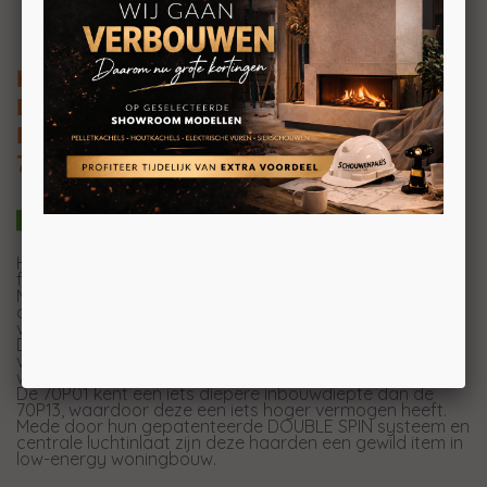
HEATCONNECT FRONTHAARD
DRAAIDEUR 70P01
Inbouw houthaard met draaideur
70X44xD49CM
Het HEAT programma biedt een ruime keuze aan
fronthaarden met draaideur.
Mede door de moderne design, de aantrekkelijke opties
om de haard nog energiezuiniger te maken en de uiterst
vriendelijke prijsstelling zijn deze haarden zeer geliefd.
Door de minimale inbouwdiepte en hun relatief lage
vermogen zijn ze ook zeer geschikt in nieuwbouw
woningen.
De 70P01 kent een iets diepere inbouwdiepte dan de
70P13, waardoor deze een iets hoger vermogen heeft.
Mede door hun gepatenteerde DOUBLE SPIN systeem en
centrale luchtinlaat zijn deze haarden een gewild item in
low-energy woningbouw.