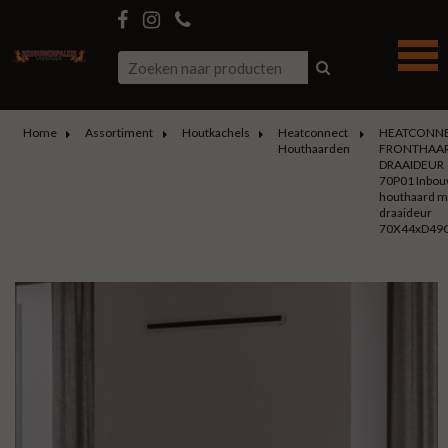
Home
Assortiment
Houtkachels
Heatconnect
HEATCONN
Houthaarden
FRONTHAA
DRAAIDEUR
70P01 Inbo
houthaard m
draaideur
70X44xD49