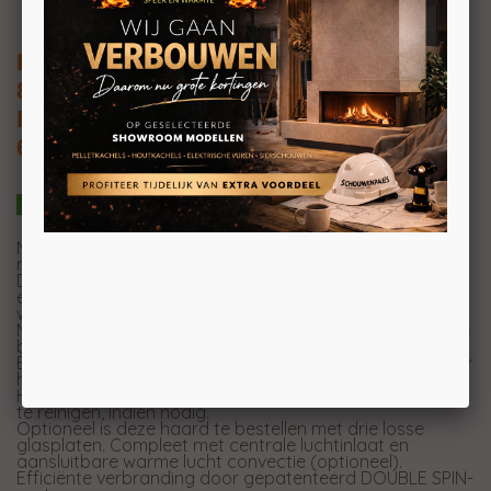
HEATCONNECT LIFTDEURHAARD
832LH01
Inbouw houthaard 3-zijdig met liftdeur
65x52x31CM
Moderne haard met driedelig glas uit één stuk voor
maximaal zicht op het vuur.
Deze haard is speciaal ontwikkeld voor plaatsing in
energiezuinige woningen, ideaal dus in moderne
woningen.
Mede door de keuze uit diverse inbouwkaders strak in te
bouwen.
Een innovatief en geluidsarm liftdeur systeem zorgt voor
het moeiteloos kunnen heffen van het glas.
Het glas is middels een slimme schuifpositie gemakkelijk
te reinigen, indien nodig.
Optioneel is deze haard te bestellen met drie losse
glasplaten. Compleet met centrale luchtinlaat en
aansluitbare warme lucht convectie (optioneel).
Efficiënte verbranding door gepatenteerd DOUBLE SPIN-