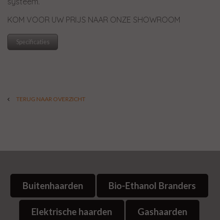
systeem.
KOM VOOR UW PRIJS NAAR ONZE SHOWROOM
Specificaties
TERUG NAAR OVERZICHT
Buitenhaarden
Bio-Ethanol Branders
Elektrische haarden
Gashaarden