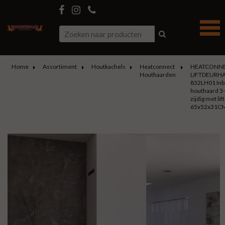
Home
Assortiment
Houtkachels
Heatconnect
HEATCONN
Houthaarden
LIFTDEURH
832LH01 In
houthaard 3-
zijdig met lif
65x52x31C