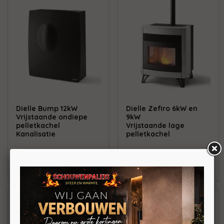
Dielle Bump 12kW
Dielle Zefiro 6kW en
Vrijstaande ondiepe
9kW
pelletkachel
Vrijstaande lage
Kanalisatie
pelletkachel
BEKIJKEN
BEKIJKEN