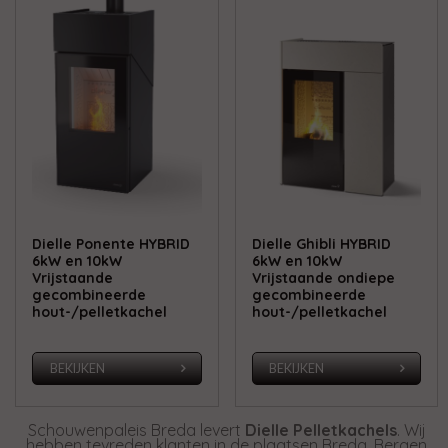
Dielle Ponente HYBRID
Dielle Ghibli HYBRID
6kW en 10kW
6kW en 10kW
Vrijstaande
Vrijstaande ondiepe
gecombineerde
gecombineerde
hout-/pelletkachel
hout-/pelletkachel
BEKIJKEN
BEKIJKEN
Schouwenpaleis Breda levert
Dielle Pelletkachels
. Wij
hebben tevreden klanten in de plaatsen Breda, Bergen