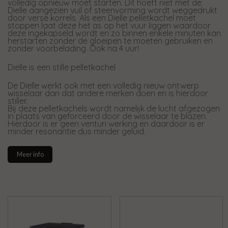
volledig opnieuw moet starten. Dit hoeft niet met de
Dielle aangezien vuil of steenvorming wordt weggedrukt
door verse korrels. Als een Dielle pelletkachel moet
stoppen laat deze het as op het vuur liggen waardoor
deze ingekapseld wordt en zo binnen enkele minuten kan
herstarten zonder de gloeipen te moeten gebruiken en
zonder voorbelading. Ook na 4 uur!
Dielle is een stille pelletkachel
De Dielle werkt ook met een volledig nieuw ontwerp
wisselaar dan dat andere merken doen en is hierdoor
stiller.
Bij deze pelletkachels wordt namelijk de lucht afgezogen
in plaats van geforceerd door de wisselaar te blazen.
Hierdoor is er geen venturi werking en daardoor is er
minder resonantie dus minder geluid.
Meer info