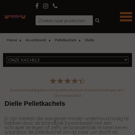
Home
Assortiment
Pelletkachels
Dielle
Beoordeling
8.8
gebaseerd op
120
individuele klantbeoordelingen op
5-
sterrenspecialist
Dielle Pelletkachels
Er zijn merken die aangeven minder onderhoud nodig te
hebben door de brandbak bijvoorbeeld met een
schraper te legen of zelfs de branderbak te laten keren
waardoor de pelletkachel om de paar uur dooft en