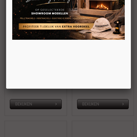
Dielle Scirocco 8, 10 en
Dielle Ostro 6kW, 10kW
12kW
en 12kW
Vrijstaande
Vrijstaande ondiepe
pelletkachel
pelletkachel
Kanalisatie
Kanalisatie
BEKIJKEN
BEKIJKEN