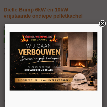
Dielle Bump 6kW en 10kW
vrijstaande ondiepe pelletkachel
Bump 50 6kW | 170m3
Bump 80 10kW | 230m3
Design, elegantie en technologie samengebracht voor
een luchtdichte pelletkachel met een unieke vorm.
Glazen schuifdeur ‘magic’ voor een totaal zwart effect
dat geen vergelijking kent.
VOORBEREIDING VAN DE BOVENSTE OF
ACHTERSTE ROOKGASUITLAAT
GERICHTE LUCHTUITLAAT VINNEN
GIETIJZEREN VERBRANDINGSKAMER
HERMETISCHE OVEN
GESCHILDERDE STALEN ZIJKANTEN
GEPATENTEERDE DIELLE BRANDER
GLAZEN DEUR ‘MAGIC’
Voordelen van een Dielle pelletkachel: