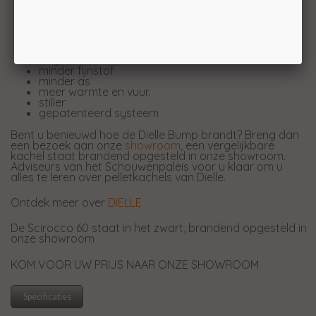
geen verstopte brander meer
geen verplichte keuze in kwaliteit pellets
meerdere brandstoffen mogelijk
rustig houtvuur
start en stop binnen enkele minuten
hoger rendement
minder fijnstof
minder as
meer warmte en vuur.
stiller
gepatenteerd systeem
Bent u benieuwd hoe de Dielle Bump brandt? Breng dan
een bezoek aan onze
showroom
, een vergelijkbare
kachel staat brandend opgesteld in onze showroom.
Adviseurs van het Schouwenpaleis voor u klaar om u
alles te leren over pelletkachels van Dielle.
Ontdek meer over
DIELLE
De Scirocco 60 staat in het zwart, brandend opgesteld in
onze showroom
KOM VOOR UW PRIJS NAAR ONZE SHOWROOM
Specificaties