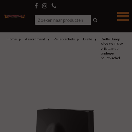
Home
Assortiment
Pelletkachels
Dielle
Dielle Bump
6kW en 10kW
vrijstaande
ondiepe
pelletkachel