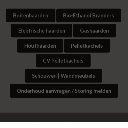
Buitenhaarden
Bio-Ethanol Branders
Elektrische haarden
Gashaarden
Houthaarden
Pelletkachels
CV Pelletkachels
Schouwen | Wandmeubels
Onderhoud aanvragen / Storing melden
© 2026
Website Bedrijvenpresentatie.nl