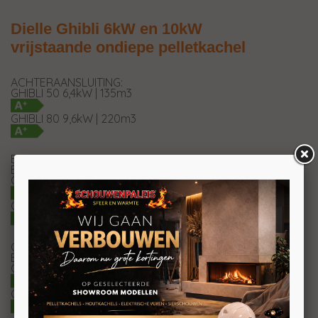
Dielle Ghibli 6kW en 10kW
vrijstaande ondiepe pelletkachel
ACHTERAANSLUITING:
GHIBLI 50 6,4kW | 135m3
GHIBLI 80 9,6kW | 220m3
BOVENAANSLUITING:
Bovenste rookafvoer ø80mm
GHIBLI 50 + UP80 | 135m3
GHIBLI 80 + UP80 | 220m3
CONCENTRISCHE BOVENAANSLUITING:
Bovenste rookafvoer ø80/130mm
GHIBLI 50 + UP130/80 | 135m3
GHIBLI 80 + UP130/80 | 220m3