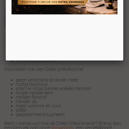
Ghibli is een pelletkachel met natuurlijke convectie
(zonder ruimte ventilator) die, dankzij de stenen
bekleding en het grote reservoir, een laag verbruik en
een lange opwarmtijd garandeert.
KERAMISCHE VERBRANDINGSKAMER
BREED ZICHT OP DE VLAM
CERAMISCH GLAZEN DEUR
NATUURLIJKE CONVECTIEKACHEL
GEPATENTEERDE DIELLE BRANDER
INSTALLEERBARE KANAALKIT
STENEN BEKLEDING
Voordelen van een Dielle pelletkachel:
geen verstopte brander meer
rustig houtvuur
start en stop binnen enkele minuten
hoger rendement
minder fijnstof
minder as
meer warmte en vuur
stiller
gepatenteerd systeem
Bent u benieuwd hoe de Dielle Ghibli brandt? Breng dan
een bezoek aan onze
showroom
, een vergelijkbare