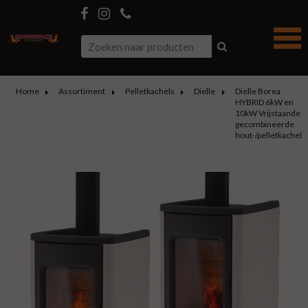
Home
Assortiment
Pelletkachels
Dielle
Dielle Borea
HYBRID 6kW en
10kW Vrijstaande
gecombineerde
hout-/pelletkachel