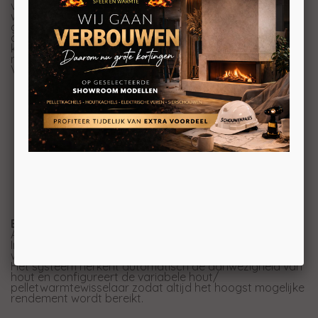
ventilatie. De gepatenteerde variabele
warmtewisselaartechnologie van Dielle maakt het ook
gemakkelijk om over te schakelen van de ene op de
andere brandstof, zodat u vrij bent om de brandstof te
kiezen die het beste bij uw behoeften past en altijd een
maximaal rendement garandeert in alle gebruikswijzen.
Verkrijgbaar in 8 prachtige kleuren.
HERMETISCHE
UITSCHAKELBARE VENTILATOR
DIELLE APP
STANDAARD MET AFSTANDSBEDIENING
SILENT SYSTEM
DUBBELE KWARTS GLOEIBOUGIE
KERAMISCHE VERBRANDINGSKAMER
GEPATENTEERDE DIELLE BRANDER
GIETIJZEREN DEUR EN TOP
GIETIJZEREN DEUR EN BOVENKANT
BOREA HYBRID:
AUTOMATISCHE BRANDSTOFKEUZE
In gecombineerde werking kan er op elk moment hout
worden toegevoegd.
Het systeem herkent automatisch de aanwezigheid van
hout en configureert de variabele hout/
pelletwarmtewisselaar zodat altijd het hoogst mogelijke
rendement wordt bereikt.