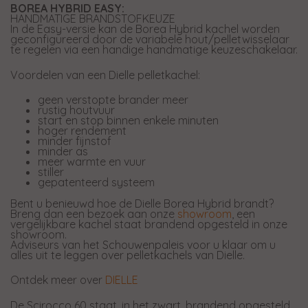
BOREA HYBRID EASY:
HANDMATIGE BRANDSTOFKEUZE
In de Easy-versie kan de Borea Hybrid kachel worden
geconfigureerd door de variabele hout/pelletwisselaar
te regelen via een handige handmatige keuzeschakelaar.
Voordelen van een Dielle pelletkachel:
geen verstopte brander meer
rustig houtvuur
start en stop binnen enkele minuten
hoger rendement
minder fijnstof
minder as
meer warmte en vuur
stiller
gepatenteerd systeem
Bent u benieuwd hoe de Dielle Borea Hybrid brandt?
Breng dan een bezoek aan onze
showroom
, een
vergelijkbare kachel staat brandend opgesteld in onze
showroom.
Adviseurs van het Schouwenpaleis voor u klaar om u
alles uit te leggen over pelletkachels van Dielle.
Ontdek meer over
DIELLE
De Scirocco 60 staat, in het zwart, brandend opgesteld