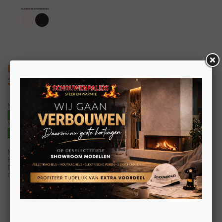
Dielle Maestrale 8kW en 12kW
3-zijdige pelletkachel
Maestrale 60 8kW | 200m3
Maestrale 100 12kW | 300m3
Maestrale is de meest iconische kachel van Dielle.
High-impact design en een groot panoramisch
trifaciaal glas voor een optimaal zicht op de vlam op elk
moment.
GLAZEN SCHUIFBLAD MET INTREKBAAR DISPLAY
KERAMISCHE VERBRANDINGSKAMER
GEVERFDE STALEN BEKLEDING
GEPATENTEERDE DIELLE BRANDER
GROTE ASLADE