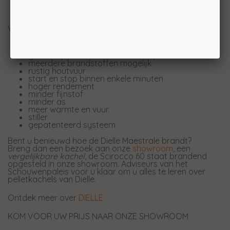
INSTALLEERBARE KANAALKIT
DRIEZIJDIG PANORAMISCH GLAS
Voordelen van een Dielle pelletkachel:
geen verstopte brander meer
geen verplichte keuze in kwaliteit pellets
meerdere brandstoffen mogelijk
rustig houtvuur
start en stop binnen enkele minuten
hoger rendement
minder fijnstof
minder as
meer warmte en vuur.
stiller
gepatenteerd systeem
Bent u benieuwd hoe de Dielle Maestrale brandt?
Breng dan een bezoek aan onze
showroom
, een
vergelijkbare kachel
, de Scirocco 60 staat brandend
opgesteld in onze showroom. Adviseurs van het
Schouwenpaleis voor u klaar om u alles te leren over
pelletkachels van Dielle.
Ontdek meer over
DIELLE
KOM VOOR UW PRIJS NAAR ONZE SHOWROOM