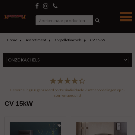
Home
Assortiment
CV pelletkachels
CV 15kW
Beoordeling
8.8
gebaseerd op
120
individuele klantbeoordelingen op
5-
sterrenspecialist
CV 15kW