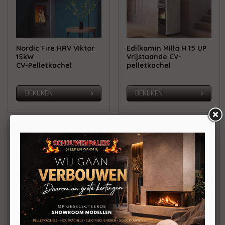
Nordic Fire HRV Viktor
Edilkamin Milla H 15 UP
15kW
Vrijstaande CV-
CV-Pelletkachel
pelletkachel
BEKIJKEN
BEKIJKEN
Edilkamin Myrna H 15
Edilkamin Blade H 15
Vrijstaande CV-
Vrijstaande ondiepe
pelletkachel 15kW
CV-pelletkachel 15kW