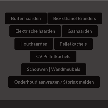
Buitenhaarden
Bio-Ethanol Branders
Elektrische haarden
Gashaarden
Houthaarden
Pelletkachels
CV Pelletkachels
Schouwen | Wandmeubels
Onderhoud aanvragen / Storing melden