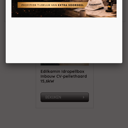
BEKIJKEN
BEKIJKEN
Edilkamin Idropellbox
Inbouw CV-pellethaard
15,6kW
BEKIJKEN