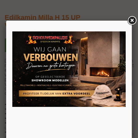
Edilkamin Milla H 15 UP
Vrijstaande CV-pelletkachel
De Edilkamin Milla H is een duurzame pelletkachel die een
rendement heeft van maar liefst 92,1%. Deze kachel heeft
een vermogen van 15,3 kW en kan daarom een
3
woonruimte van 400m
verwarmen. En dankzij het
pelletreservoir met een capaciteit van 24 kilo en het
verbruik van slechts 0,7-3,5 kilo per uur, brandt de kachel
op de laagste stand maximaal 34 uur achter elkaar en
op de hoogste stand minimaal 7 uur.
• stalen vuurhaard.
• rookgasafvoer Ø 8 cm achteraan, mannelijk
• Display op bovenkant
• verborgen synoptisch paneel
• ventilatie warme lucht (gemoduleerde en
uitschakelbaar)
• Ingebouwde hydraulische kit met gesloten expansievat,
circulatiepomp en overdrukklep