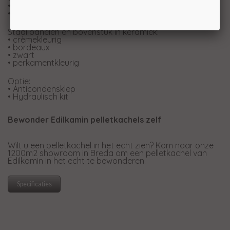
• systeem Leonardo
• systeem The Mind met WI-FI geïntegreerd
Staal panelen en bovenstuk in keramiek:
• crèmekleurig
• bordeaux
• zwart
• perkamentkleurig
Optie:
• Anticondensklep
• Hydraulisch kit
Bewonder Edilkamin pelletkachels zelf
Wilt u een pelletkachel in het echt zien? Kom naar onze
1200m2 showroom in Breda om een pelletkachel van
Edilkamin in het echt te bewonderen.
Specificaties