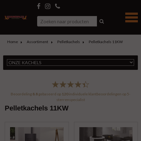
Home
Assortiment
Pelletkachels
Pelletkachels 11KW
Beoordeling
8.8
gebaseerd op
120
individuele klantbeoordelingen op
5-
sterrenspecialist
Pelletkachels 11KW