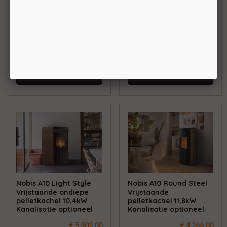
Cadel Kobe 11
Cadel Fenice 11
Vrijstaande
Vrijstaande
pelletkachel 10,5kW
pelletkachel 10,5kW
BEKIJKEN
BEKIJKEN
Nobis A10 Light Style
Nobis A10 Round Steel
Vrijstaande ondiepe
Vrijstaande
pelletkachel 10,4kW
pelletkachel 11,8kW
Kanalisatie optioneel
Kanalisatie optioneel
€ 5.902,00
€ 4.266,00