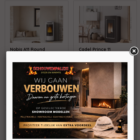
Nobis A11 Round
Cadel Prince 11
Keramiek
Vrijstaande
Vrijstaande
pelletkachel 10,5kW
pelletkachel 11,8kW
Kanalisatie optioneel
€ 6.531,00
BEKIJKEN
BEKIJKEN