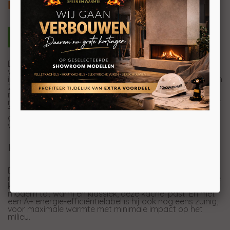
Kanalisatie optioneel
De Nobis A13 Round is gemaakt voor wie grote ruimtes
wil verwarmen zonder concessies te doen aan uw
interieur. Deze pelletkachel heeft een pelletcapaciteit van
20 kg en een verwarmingscapaciteit tot 290 vierkante
meter. Uitgerust met een self-cleaning brazier voor
minimale schoonmaak en een brushless gearmotor voor
fluisterstille, efficiënte werking, biedt deze kachel puur
gebruiksgemak. Ideaal voor wie graag geniet van de
warmte van een pelletkachel, zonder gedoe.
Kies de kleur die bij u past
De A13 Round is krachtig en stijlvol. U kunt kiezen uit vier
mooie kleuren: wit, zwart, bordeaux en brons, zodat u de
kachel kunt afstemmen op uw interieur. Van strak en
modern tot warm en klassiek, deze kachel past. En met
een A+ energie-efficiëntielabel is hij ook nog eens zuinig,
voor maximale warmte met minimale impact op het
milieu.