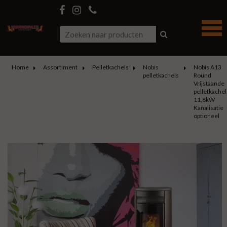
Home
Assortiment
Pelletkachels
Nobis
Nobis A13
pelletkachels
Round
Vrijstaande
pelletkachel
11,8kW
Kanalisatie
optioneel