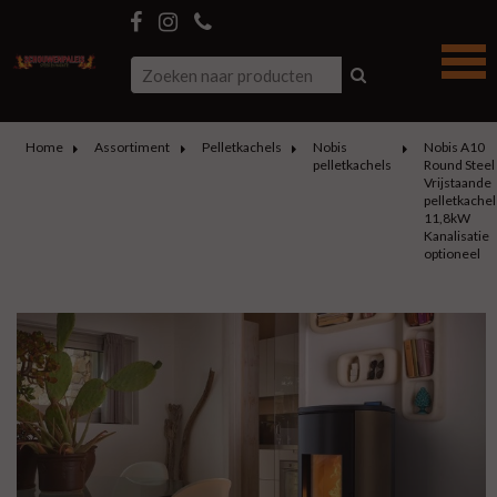
Home
Assortiment
Pelletkachels
Nobis
Nobis A10
pelletkachels
Round Steel
Vrijstaande
pelletkachel
11,8kW
Kanalisatie
optioneel