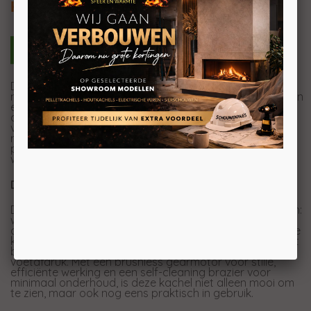
Kanalisatie optioneel
De Nobis A10 Round Steel is een krachtige pelletkachel
met een industriële uitstraling, perfect voor wie houdt van
een stoer, modern interieur. De stalen buitenkant geeft
deze kachel een robuuste uitstraling, maar zorgt ook
voor een uitstekende warmtegeleiding waardoor uw
ruimte snel en efficiënt op temperatuur komt. Met een
pelletcapaciteit van 19 kg geniet u van een constante
warmte in ruimtes tot 233 vierkante meter.
Duurzaam en efficiënt
De A10 Round Steel is verkrijgbaar in drie stijlvolle kleuren:
wit, zwart en brons, zodat u de kachel
kunt afstemmen
op uw persoonlijke smaak en interieur. Daarnaast is deze
kachel voorzien van een A++ energie-efficiëntielabel, wat
betekent dat hij zorgt voor een lagere ecologische
voetafdruk. Met een brushless gearmotor voor stille,
efficiënte werking en een self-cleaning brazier voor
minimaal onderhoud, is deze kachel niet alleen mooi om
te zien, maar ook nog eens praktisch in gebruik.