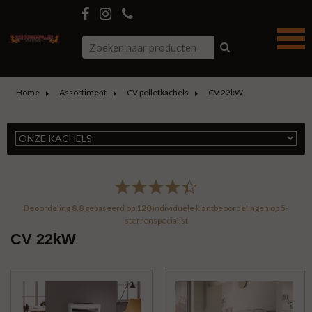
Home
Assortiment
CV pelletkachels
CV 22kW
Beoordeling
8.8
gebaseerd op
120
individuele klantbeoordelingen op
5-
sterrenspecialist
CV 22kW