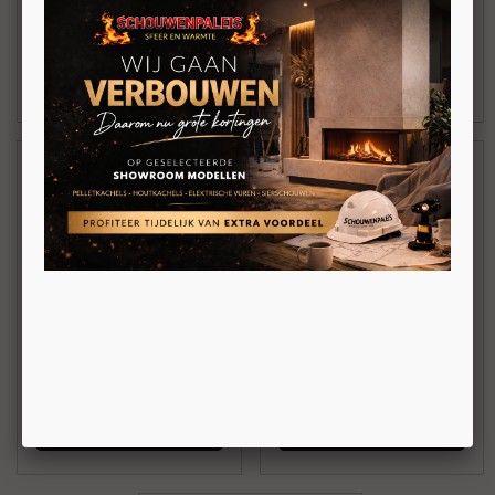
pelletkachel 22kW
pelletkachel op CV
BEKIJKEN
BEKIJKEN
Dielle Grecale Idro 14 |
Dielle Borea Idro 14 | 18 |
18 | 22kW
22
Vrijstaande
Vrijstaande
pelletkachel op CV
pelletkachel op CV
BEKIJKEN
BEKIJKEN