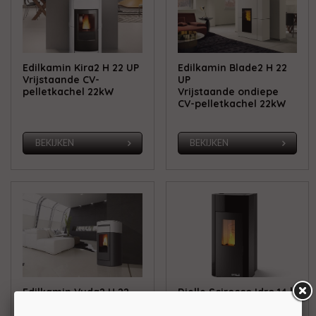
Edilkamin Kira2 H 22 UP
Edilkamin Blade2 H 22
Vrijstaande CV-
UP
pelletkachel 22kW
Vrijstaande ondiepe
CV-pelletkachel 22kW
BEKIJKEN
BEKIJKEN
Edilkamin Vyda2 H 22
Dielle Scirocco Idro 14 |
UP
18 | 22kW
Vrijstaande CV-
Vrijstaande