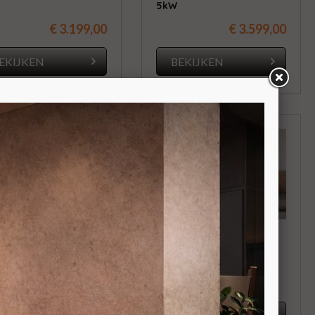
5kW
€ 3.199,00
€ 3.599,00
EKIJKEN
BEKIJKEN
kamin Sense 6
Cadel Spirit 5
staande kleine
Vrijstaande ondiepe
etkachel 5,4kW
pelletkachel 5,2kW
Achteraansluiting