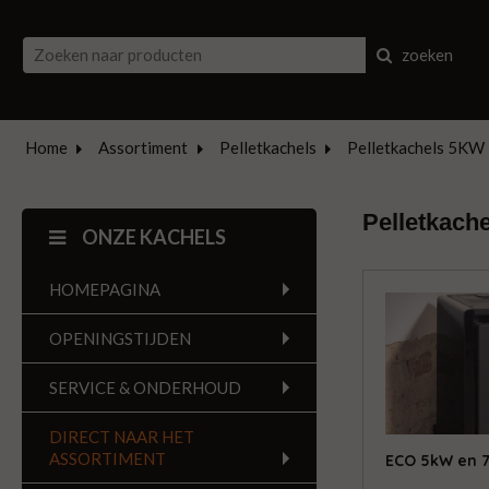
zoeken
Home
Assortiment
Pelletkachels
Pelletkachels 5KW
Pelletkach
ONZE KACHELS
HOMEPAGINA
OPENINGSTIJDEN
SERVICE & ONDERHOUD
DIRECT NAAR HET
ASSORTIMENT
ECO 5kW en 