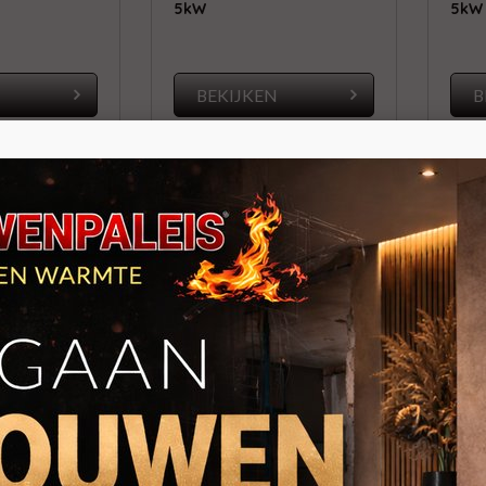
5kW
5kW
N
BEKIJKEN
B
el RC
Duroflame Jurre
Edil
lletkachel
Convectie pelletkachel
Vrij
5kW
pell
€ 3.299,00
€ 2.199,00