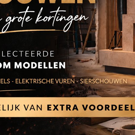
N
BEKIJKEN
B
etty Evo 2.0
ECO CURVE 5kW en 7kW
Cade
Vrij
e
pell
Bove
N
BEKIJKEN
B