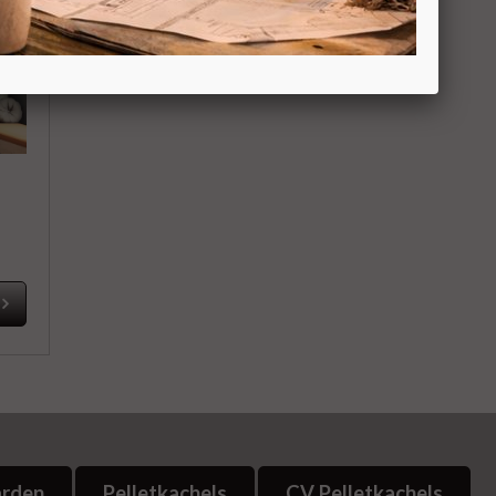
arden
Pelletkachels
CV Pelletkachels