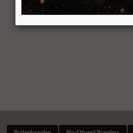
Buitenhaarden
Bio-Ethanol Branders