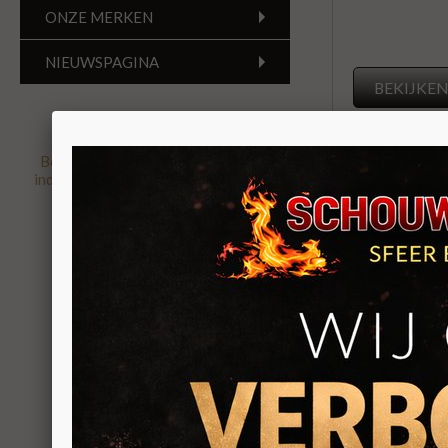
ONZE MERKEN
NIEUWSPAGINA
BEKIJKE
Beoordeling
8.8
gebaseerd op
120
individuele klantbeoordelingen op
5-
sterrenspecialist
Duroflame Ab
Convectie pe
5kW