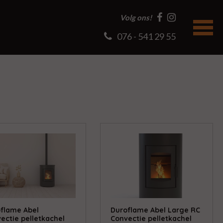
Volg ons!
076 - 541 29 55
flame Abel
Duroflame Abel Large RC
ectie pelletkachel
Convectie pelletkachel