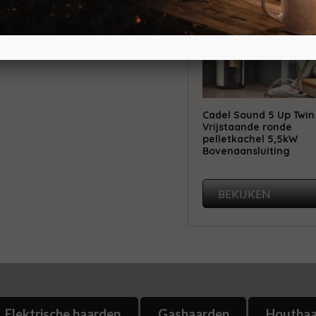
Cadel Sound 5 Up Twin
Vrijstaande ronde
pelletkachel 5,5kW
Bovenaansluiting
BEKIJKEN
Elektrische haarden
Gashaarden
Houtha