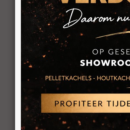
BEKIJKE
Extraflame K
6,5kW
Geventileerd
pelletkachel
BEKIJKE