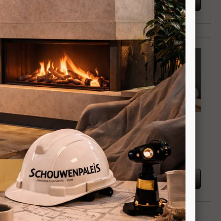
EKIJKEN
BEKIJKEN
l Spirit 5 UP
Cadel Sound 5 Ps
staande ondiepe
Vrijstaande ronde
etkachel 5,2kW
pelletkachel 5,5kW
naansluiting
Achteraansluiting
EKIJKEN
BEKIJKEN