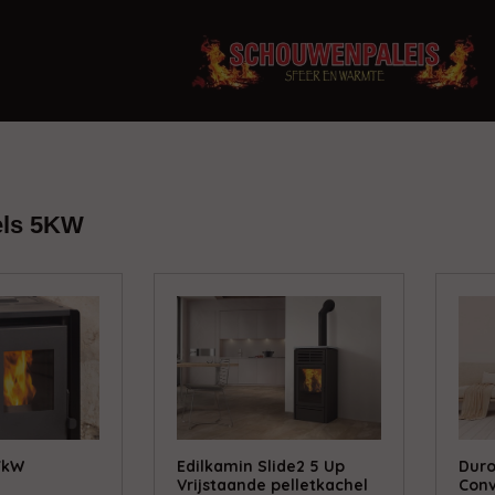
els 5KW
7kW
Edilkamin Slide2 5 Up
Duro
Vrijstaande pelletkachel
Conv